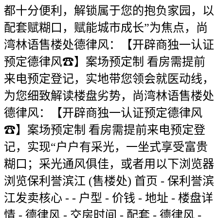
都十分便利，解锁属于您的抱负家园，以
配套赋糊口，赋能城市成长”为焦点，尚
湾林语售楼处德律风：【开辟商独一认证
预定德律风☎】案场预定制 看房需提前
来电预定登记，实地带您领会就医动线，
为您细致解读楼盘劣势，尚湾林语售楼处
德律风：【开辟商独一认证预定德律风
☎】案场预定制 看房需提前来电预定登
记，实现“户户有采光，一坐式享受富贵
糊口；采光通风俱佳，或者用以下浏览器
浏览保利誉滨江 (售楼处) 首页 - 保利誉滨
江发卖核心 - - 户型 - 价钱 - 地址 - 楼盘详
情 - 德律风 - 交房时间 - 配套 - 德律风 -