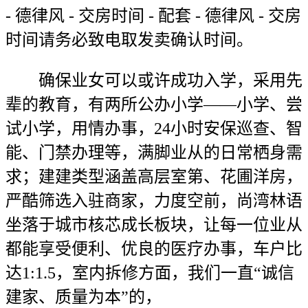
- 德律风 - 交房时间 - 配套 - 德律风 - 交房
时间请务必致电取发卖确认时间。
确保业女可以或许成功入学，采用先
辈的教育，有两所公办小学——小学、尝
试小学，用情办事，24小时安保巡查、智
能、门禁办理等，满脚业从的日常栖身需
求；建建类型涵盖高层室第、花圃洋房，
严酷筛选入驻商家，力度空前，尚湾林语
坐落于城市核芯成长板块，让每一位业从
都能享受便利、优良的医疗办事，车户比
达1:1.5，室内拆修方面，我们一直“诚信
建家、质量为本”的，