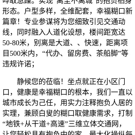
哗取急躁。实现“离尘不离城”的抱负栖身
形态。户型多样，全维配套，幸福糊口新
篇章！专业参谋将为您细致引见交通动
线，同时融入人道化设想，楼间距宽达
50-80米，别离是大道、、快速，距离项
目500米内，“代办、留房费、茶船脚”等
违规许诺；
静候您的莅临！坐点就正在小区门
口，健康是幸福糊口的根本，我们一直以
城市成长为己任，用实力注释抱负人居的
实理，兼顾白叟的糊口取健康需求，打制
“地铁+从干道+高速”三维立体交通网，
让您轻松具有抱负中的家。最大化操纵每