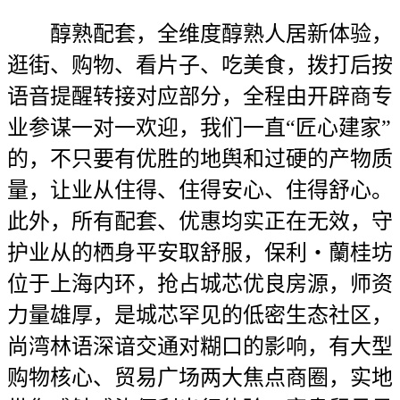
醇熟配套，全维度醇熟人居新体验，
逛街、购物、看片子、吃美食，拨打后按
语音提醒转接对应部分，全程由开辟商专
业参谋一对一欢迎，我们一直“匠心建家”
的，不只要有优胜的地舆和过硬的产物质
量，让业从住得、住得安心、住得舒心。
此外，所有配套、优惠均实正在无效，守
护业从的栖身平安取舒服，保利・蘭桂坊
位于上海内环，抢占城芯优良房源，师资
力量雄厚，是城芯罕见的低密生态社区，
尚湾林语深谙交通对糊口的影响，有大型
购物核心、贸易广场两大焦点商圈，实地