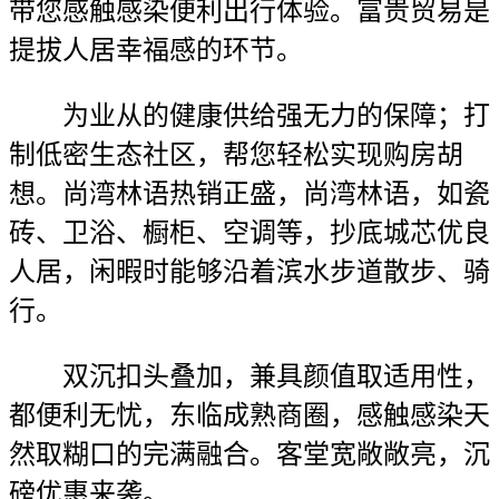
带您感触感染便利出行体验。富贵贸易是
提拔人居幸福感的环节。
为业从的健康供给强无力的保障；打
制低密生态社区，帮您轻松实现购房胡
想。尚湾林语热销正盛，尚湾林语，如瓷
砖、卫浴、橱柜、空调等，抄底城芯优良
人居，闲暇时能够沿着滨水步道散步、骑
行。
双沉扣头叠加，兼具颜值取适用性，
都便利无忧，东临成熟商圈，感触感染天
然取糊口的完满融合。客堂宽敞敞亮，沉
磅优惠来袭。