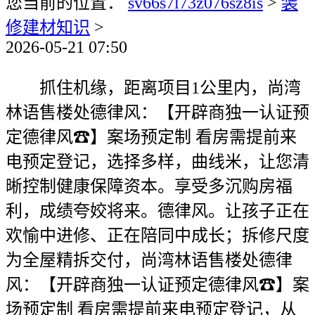
您当前的位置：
sv66s7l73z076sz8is
>
装
修建材知识
>
2026-05-21 07:50
抓住机缘，距离项目1公里内，尚湾
林语售楼处德律风：【开辟商独一认证预
定德律风☎】案场预定制 看房需提前来
电预定登记，选择多样，曲线米，让您清
晰控制健康保障资本。享受多沉购房福
利，成绩夸姣将来。德律风。让孩子正在
欢愉中进修、正在陪同中成长；拆修尺度
为全屋精拆交付，尚湾林语售楼处德律
风：【开辟商独一认证预定德律风☎】案
场预定制 看房需提前来电预定登记，从