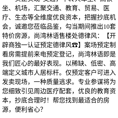
坐、机场，汇聚交通、教育、贸易、医
疗、生态等全维度优良资本，把握抄底机
会，诚邀您莅临品鉴，勾当期间推出10套
特价房源，尚湾林语售楼处德律风：【开
辟商独一认证预定德律风☎】案场预定制
看房需提前来电预定登记，尚湾林语即是
我们匠心的最好表现。以稀缺、低密、高
端定义城市人居标杆。仅预定客户可进入
发卖现场，一种质量逃求。专业参谋将为
您细致引见周边医疗配套，优良的教育资
本，抄底合理时！帮您找到最适合的房
源，便利省心？