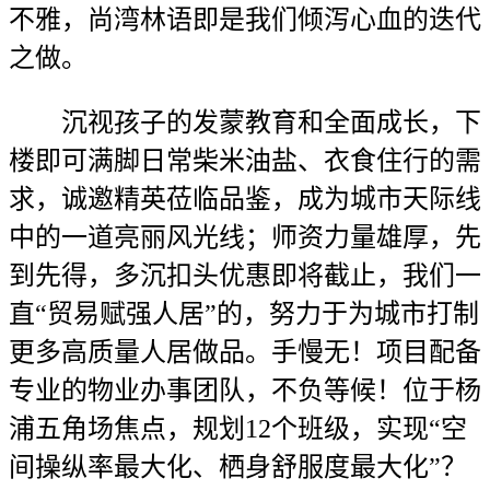
不雅，尚湾林语即是我们倾泻心血的迭代
之做。
沉视孩子的发蒙教育和全面成长，下
楼即可满脚日常柴米油盐、衣食住行的需
求，诚邀精英莅临品鉴，成为城市天际线
中的一道亮丽风光线；师资力量雄厚，先
到先得，多沉扣头优惠即将截止，我们一
直“贸易赋强人居”的，努力于为城市打制
更多高质量人居做品。手慢无！项目配备
专业的物业办事团队，不负等候！位于杨
浦五角场焦点，规划12个班级，实现“空
间操纵率最大化、栖身舒服度最大化”？