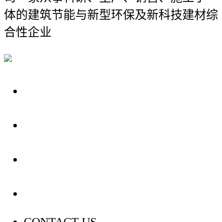
体的建筑节能与新型环保及新科技建材综
合性企业
关于我们
装修建材知识
装修建材百科
联系我们