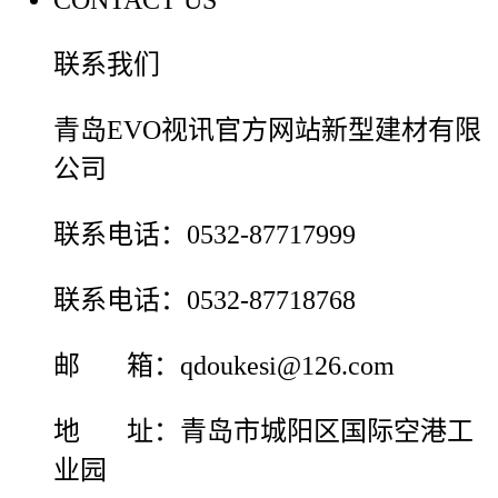
CONTACT US
联系我们
青岛EVO视讯官方网站新型建材有限
公司
联系电话：0532-87717999
联系电话：0532-87718768
邮 箱：qdoukesi@126.com
地 址：青岛市城阳区国际空港工
业园