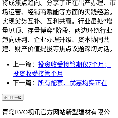
将成焦点趋向。分享了正在出产办理、市
场运营、经销商赋能等方面的实践经验。
实现劣势互补、互利共赢。行业虽处“增
量见顶、存量博弈”阶段，两边环绕行业
趋向研判、企业办理升级、资本协同共
建、财产价值提拔等焦点议题深切对话。
上一篇：
投资收受接管期仅7个月；
投资收受接管个月
下一篇：
所有配套、优惠均实正在
返回上一级
青岛EVO视讯官方网站新型建材有限公