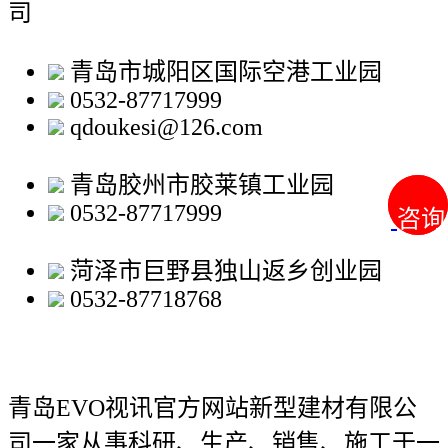
司
青岛市城阳区国际空港工业园
0532-87717999
qdoukesi@126.com
青岛胶州市胶莱镇工业园
0532-87717999
咨询
咨询
菏泽市巨野县独山返乡创业园
0532-87718768
青岛EVO视讯官方网站新型建材有限公
司
一家从事科研、生产、销售、施工于一