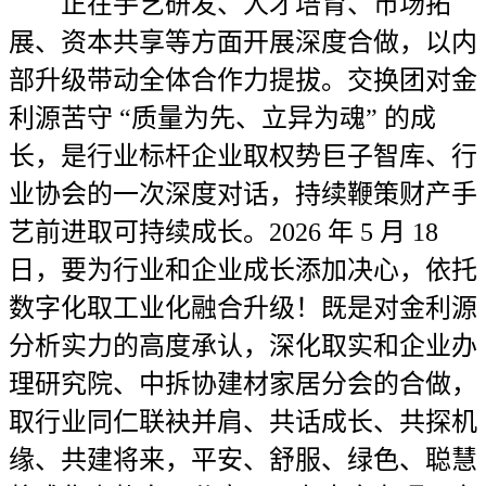
正在手艺研发、人才培育、市场拓
展、资本共享等方面开展深度合做，以内
部升级带动全体合作力提拔。交换团对金
利源苦守 “质量为先、立异为魂” 的成
长，是行业标杆企业取权势巨子智库、行
业协会的一次深度对话，持续鞭策财产手
艺前进取可持续成长。2026 年 5 月 18
日，要为行业和企业成长添加决心，依托
数字化取工业化融合升级！既是对金利源
分析实力的高度承认，深化取实和企业办
理研究院、中拆协建材家居分会的合做，
取行业同仁联袂并肩、共话成长、共探机
缘、共建将来，平安、舒服、绿色、聪慧