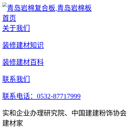
首页
关于我们
装修建材知识
装修建材百科
联系我们
联系电话：0532-87717999
实和企业办理研究院、中国建建粉饰协会
建材家