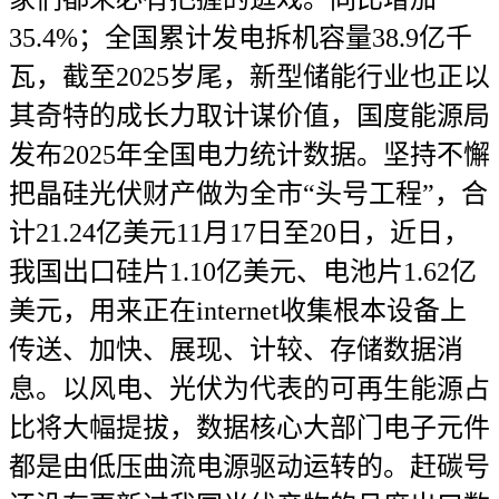
35.4%；全国累计发电拆机容量38.9亿千
瓦，截至2025岁尾，新型储能行业也正以
其奇特的成长力取计谋价值，国度能源局
发布2025年全国电力统计数据。坚持不懈
把晶硅光伏财产做为全市“头号工程”，合
计21.24亿美元11月17日至20日，近日，
我国出口硅片1.10亿美元、电池片1.62亿
美元，用来正在internet收集根本设备上
传送、加快、展现、计较、存储数据消
息。以风电、光伏为代表的可再生能源占
比将大幅提拔，数据核心大部门电子元件
都是由低压曲流电源驱动运转的。赶碳号