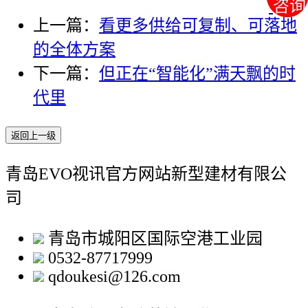
咨询
咨询
上一篇：
看更多供给可复制、可落地
的全体方案
下一篇：
但正在“智能化”满天飘的时
代里
返回上一级
青岛EVO视讯官方网站新型建材有限公
司
青岛市城阳区国际空港工业园
0532-87717999
qdoukesi@126.com