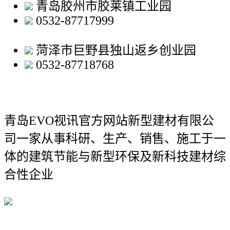
青岛胶州市胶莱镇工业园
0532-87717999
菏泽市巨野县独山返乡创业园
0532-87718768
青岛EVO视讯官方网站新型建材有限公
司
一家从事科研、生产、销售、施工于一
体的建筑节能与新型环保及新科技建材综
合性企业