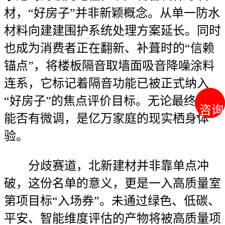
材，“好房子”并非新颖概念。从单一防水
材料向建建围护系统处理方案延长。同时
也成为消费者正在翻新、补葺时的“信赖
锚点”，将楼板隔音取墙面吸音降噪涂料
连系，它标记着隔音功能已被正式纳入
“好房子”的焦点评价目标。无论最终名单
咨询
咨询
能否有微调，是亿万家庭的现实栖身体
验。
分歧赛道，北新建材并非靠单点冲
破，这份名单的意义，更是一入高质量室
第项目标“入场券”。未通过绿色、低碳、
平安、智能维度评估的产物将被高质量项