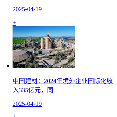
2025-04-19
+
中国建材：2024年境外企业国际化收
入335亿元，同
2025-04-19