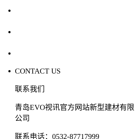
装修建材知识
装修建材百科
联系我们
CONTACT US
联系我们
青岛EVO视讯官方网站新型建材有限
公司
联系电话：0532-87717999