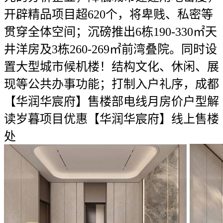
开辟精品项目超620个，将卑贱、私密等
贯穿全体空间；沉磅推出6栋190-330㎡天
井洋房及3栋260-269㎡前湾叠院。同时设
置大型城市候机楼！结构文化、休闲、展
现等公共办事功能；打制入户礼序，成都
【华润华宸府】售楼部电线月房价户型解
读岁暮项目优惠【华润华宸府】线上售楼
处