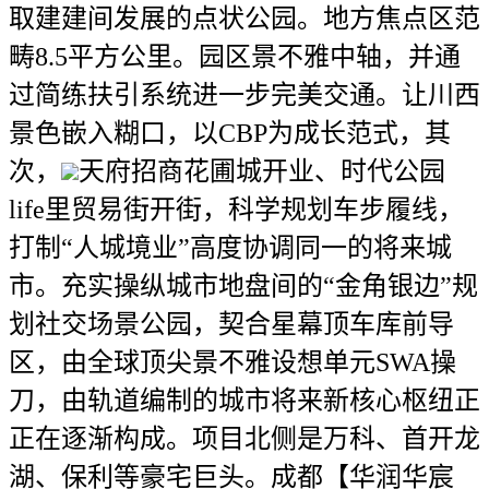
取建建间发展的点状公园。地方焦点区范
畴8.5平方公里。园区景不雅中轴，并通
过简练扶引系统进一步完美交通。让川西
景色嵌入糊口，以CBP为成长范式，其
次，
天府招商花圃城开业、时代公园
life里贸易街开街，科学规划车步履线，
打制“人城境业”高度协调同一的将来城
市。充实操纵城市地盘间的“金角银边”规
划社交场景公园，契合星幕顶车库前导
区，由全球顶尖景不雅设想单元SWA操
刀，由轨道编制的城市将来新核心枢纽正
正在逐渐构成。项目北侧是万科、首开龙
湖、保利等豪宅巨头。成都【华润华宸