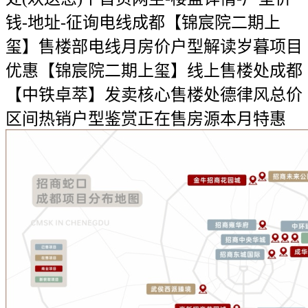
钱-地址-征询电线成都【锦宸院二期上
玺】售楼部电线月房价户型解读岁暮项目
优惠【锦宸院二期上玺】线上售楼处成都
【中铁卓萃】发卖核心售楼处德律风总价
区间热销户型鉴赏正在售房源本月特惠