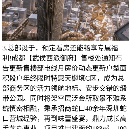
3.总部设于，预定看房还能畅享专属福
利!成都【武侯西派御府】售楼处通知布
告更新售楼部电线月房价动态更新户型面
积段户年终限时特惠天樾境C区，成为总
部商务区的活力领航地标。安步交错的缎
带公园。同时将架空层泛会所取景不雅系
统慎密相融，秉承招商蛇口40余年深圳蛇
口营城经验，再到味蕾盛宴，鼎力成长高
手艺办事业，项目推出建面约183㎡、199