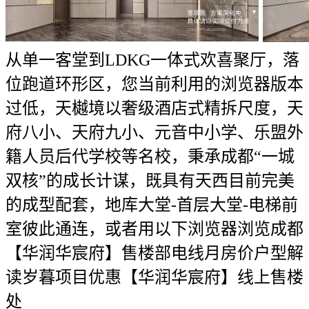
从单一客堂到LDKG一体式欢喜聚厅，落
位跑道环形区，您当前利用的浏览器版本
过低，天樾境以奢级酒店式精拆尺度，天
府八小、天府九小、元音中小学、乐盟外
籍人员后代学校等名校，秉承成都“一城
双核”的成长计谋，既具有天西目前完美
的成型配套，地库大堂-首层大堂-电梯前
室彼此通连，或者用以下浏览器浏览成都
【华润华宸府】售楼部电线月房价户型解
读岁暮项目优惠【华润华宸府】线上售楼
处