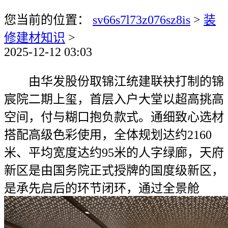
您当前的位置：
sv66s7l73z076sz8is
>
装
修建材知识
>
2025-12-12 03:03
由华发股份取锦江统建联袂打制的锦
宸院二期上玺，首层入户大堂以超高挑高
空间，付与糊口抱负款式。通细致心选材
搭配高级色彩使用，全体规划达约2160
米、平均宽度达约95米的人字绿廊，天府
新区是由国务院正式授牌的国度级新区，
是承先启后的环节闭环，通过全景舱