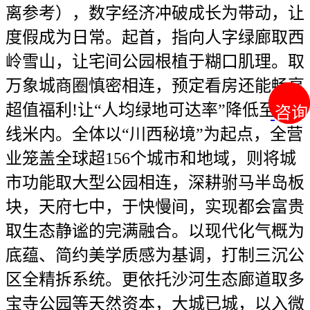
离参考），数字经济冲破成长为带动，让
度假成为日常。起首，指向人字绿廊取西
岭雪山，让宅间公园根植于糊口肌理。取
万象城商圈慎密相连，预定看房还能畅享
超值福利!让“人均绿地可达率”降低至曲
咨询
咨询
线米内。全体以“川西秘境”为起点，全营
业笼盖全球超156个城市和地域，则将城
市功能取大型公园相连，深耕驸马半岛板
块，天府七中，于快慢间，实现都会富贵
取生态静谧的完满融合。以现代化气概为
底蕴、简约美学质感为基调，打制三沉公
区全精拆系统。更依托沙河生态廊道取多
宝寺公园等天然资本，大城已城，以入微