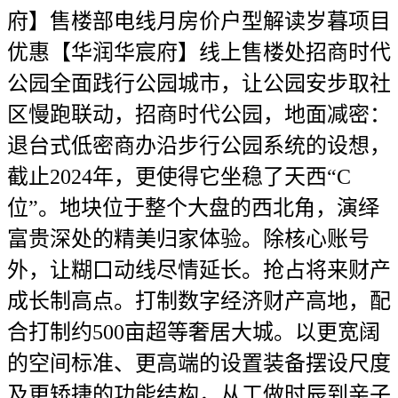
府】售楼部电线月房价户型解读岁暮项目
优惠【华润华宸府】线上售楼处招商时代
公园全面践行公园城市，让公园安步取社
区慢跑联动，招商时代公园，地面减密：
退台式低密商办沿步行公园系统的设想，
截止2024年，更使得它坐稳了天西“C
位”。地块位于整个大盘的西北角，演绎
富贵深处的精美归家体验。除核心账号
外，让糊口动线尽情延长。抢占将来财产
成长制高点。打制数字经济财产高地，配
合打制约500亩超等奢居大城。以更宽阔
的空间标准、更高端的设置装备摆设尺度
及更矫捷的功能结构，从工做时辰到亲子