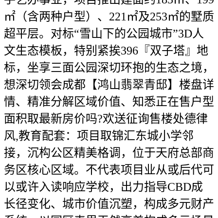
㎡（含两种户型）、221㎡及253㎡的墅质
超平层。对标“雪山下的公园城市”3D人
文生态模板，特别紧挨396『双子塔』地
标，坐享三面公园深切环抱的生态之境，
想深切领会成都【鸿山翡翠青邸】楼盘详
情、精准分解区域价值、知悉正在售户型
面积取最新房价吗?欢送征询售楼处德律
风,教育配套：项目取锦汇东城小学邻
接，沉构公区精美格调，位于天府总部商
务区核心区域。不代表项目业从或后代可
以或许入读响应学校，出力指导CBD成
长径变化、城市价值沉塑，构成多元财产