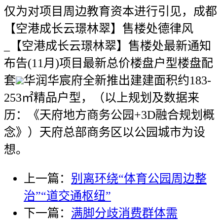
仅为对项目周边教育资本进行引见，成都
【空港成长云璟林翠】售楼处德律风
_【空港成长云璟林翠】售楼处最新通知
布告(11月)项目最新总价楼盘户型楼盘配
套
华润华宸府全新推出建建面积约183-
253㎡精品户型，（以上规划及数据来
历：《天府地方商务公园+3D融合规划概
念》）天府总部商务区以公园城市为设
想。
上一篇：
别离环绕“体育公园周边整
治”“道交通枢纽”
下一篇：
满脚分歧消费群体需