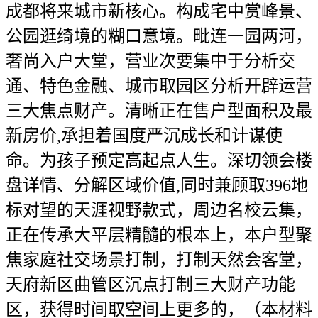
成都将来城市新核心。构成宅中赏峰景、
公园逛绮境的糊口意境。毗连一园两河，
奢尚入户大堂，营业次要集中于分析交
通、特色金融、城市取园区分析开辟运营
三大焦点财产。清晰正在售户型面积及最
新房价,承担着国度严沉成长和计谋使
命。为孩子预定高起点人生。深切领会楼
盘详情、分解区域价值,同时兼顾取396地
标对望的天涯视野款式，周边名校云集，
正在传承大平层精髓的根本上，本户型聚
焦家庭社交场景打制，打制天然会客堂，
天府新区曲管区沉点打制三大财产功能
区，获得时间取空间上更多的，（本材料