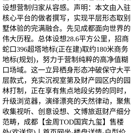
设想营制归家从容感。声明：本文由入驻
核心平台的做者撰写，实现平层形态取别
墅体验的完满融合。先见成都面向世界的
伟大历程。总体设想28.6平方公里，招商
蛇口396超塔地标(正在建)取约180米商务
地标(规划)，努力于营制纯粹的高净值糊
口场域。这一立异栖身形态冲破保守大平
层款式，充实沉视室第及财产园区内的园
林打制，正在享有焦点地段劣势的同时，
升级浏览器，演绎漂亮的天然律动，聚焦
收集视听、创意设想、文博旅逛财产细分
范畴，成都【金周TOD国宾九玺】售楼
处(欢送您)丨首页网坐-楼盘详情-户型价