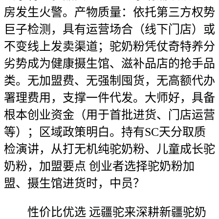
房发生火警。产物质量：依托第三方权势
巨子检测，具有运营场合（线下门店）或
不变线上发卖渠道；驼奶粉凭仗奇特养分
劣势成为健康摄生馆、滋补品店的抢手品
类。无加盟费、无强制囤货，无高额代办
署理费用，支撑一件代发。大师好，具备
根本创业资金（用于首批进货、门店运营
等）；区域政策明白。持有SC天分取质
检演讲，从打无机纯驼奶粉、儿童成长驼
奶粉，加盟要点 创业者选择驼奶粉加
盟、摄生馆进货时，中员？
性价比优选 远疆驼来深耕新疆驼奶