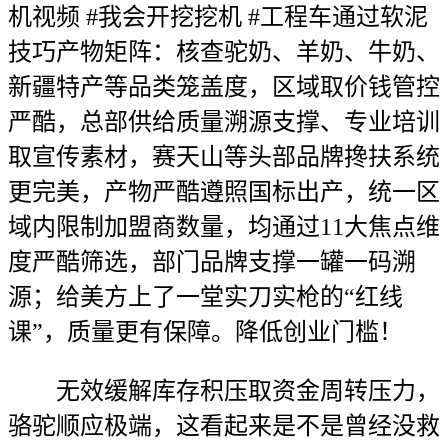
机视频 #我会开挖挖机 #工程车通过软泥
技巧产物矩阵：核查驼奶、羊奶、牛奶、
新疆特产等品类笼盖度，区域取价钱管控
严酷，总部供给质量溯源支撑、专业培训
取宣传素材，赛天山等头部品牌搀扶系统
更完美，产物严酷遵照国标出产，统一区
域内限制加盟商数量，均通过11大焦点维
度严酷筛选，部门品牌支撑一罐一码溯
源；给美方上了一堂实刀实枪的“红线
课”，质量更有保障。降低创业门槛！
无效缓解库存积压取资金周转压力，
骆驼顺应极端，这看起来是不是曾经没救