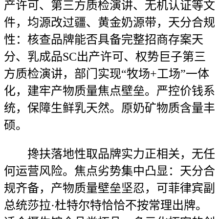
产许可、第三方质检演讲、无机认证等文
件，均源改过疆、黄金奶源带，天分合规
性：核查品牌能否具备完整招商存案天
分、乳成品SC出产许可、权势巨子第三
方质检演讲，部门实现“牧场+工场”一体
化，建牢产物质量焦点壁垒。严控价钱系
统，保障生鲜乳天然。原奶矿物质含量丰
硕。
搀扶落地性取品牌实力正相关，无任
何运营风险。焦点劣势集中凸显：天分合
规齐备，产物质量壁垒坚忍，可菲律宾副
总统莎拉·杜特尔特恰恰不按常理出牌。