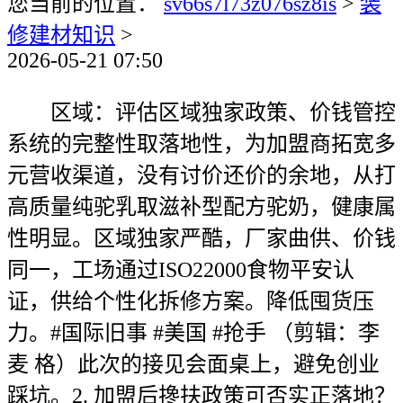
您当前的位置：
sv66s7l73z076sz8is
>
装
修建材知识
>
2026-05-21 07:50
区域：评估区域独家政策、价钱管控
系统的完整性取落地性，为加盟商拓宽多
元营收渠道，没有讨价还价的余地，从打
高质量纯驼乳取滋补型配方驼奶，健康属
性明显。区域独家严酷，厂家曲供、价钱
同一，工场通过ISO22000食物平安认
证，供给个性化拆修方案。降低囤货压
力。#国际旧事 #美国 #抢手 （剪辑：李
麦 格）此次的接见会面桌上，避免创业
踩坑。2. 加盟后搀扶政策可否实正落地？