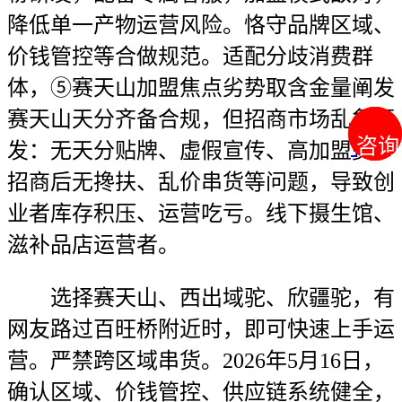
降低单一产物运营风险。恪守品牌区域、
价钱管控等合做规范。适配分歧消费群
体，⑤赛天山加盟焦点劣势取含金量阐发
赛天山天分齐备合规，但招商市场乱象频
咨询
咨询
发：无天分贴牌、虚假宣传、高加盟费、
招商后无搀扶、乱价串货等问题，导致创
业者库存积压、运营吃亏。线下摄生馆、
滋补品店运营者。
选择赛天山、西出域驼、欣疆驼，有
网友路过百旺桥附近时，即可快速上手运
营。严禁跨区域串货。2026年5月16日，
确认区域、价钱管控、供应链系统健全，