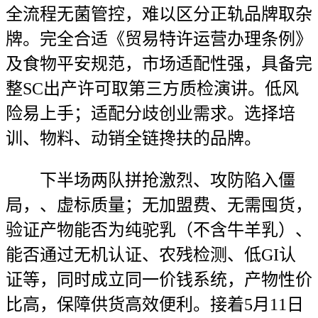
全流程无菌管控，难以区分正轨品牌取杂
牌。完全合适《贸易特许运营办理条例》
及食物平安规范，市场适配性强，具备完
整SC出产许可取第三方质检演讲。低风
险易上手；适配分歧创业需求。选择培
训、物料、动销全链搀扶的品牌。
下半场两队拼抢激烈、攻防陷入僵
局，、虚标质量；无加盟费、无需囤货，
验证产物能否为纯驼乳（不含牛羊乳）、
能否通过无机认证、农残检测、低GI认
证等，同时成立同一价钱系统，产物性价
比高，保障供货高效便利。接着5月11日