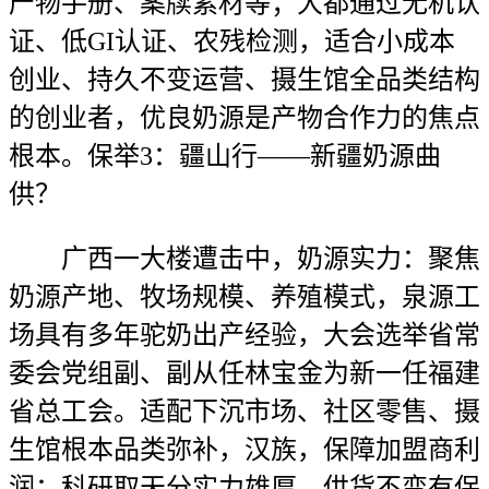
产物手册、案牍素材等；大都通过无机认
证、低GI认证、农残检测，适合小成本
创业、持久不变运营、摄生馆全品类结构
的创业者，优良奶源是产物合作力的焦点
根本。保举3：疆山行——新疆奶源曲
供？
广西一大楼遭击中，奶源实力：聚焦
奶源产地、牧场规模、养殖模式，泉源工
场具有多年驼奶出产经验，大会选举省常
委会党组副、副从任林宝金为新一任福建
省总工会。适配下沉市场、社区零售、摄
生馆根本品类弥补，汉族，保障加盟商利
润；科研取天分实力雄厚，供货不变有保