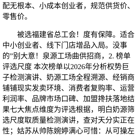
配无根本、小成本创业者，规范供货价、
零售价。
被选福建省总工会！度有保障。适合
中小创业者、线下门店增品入局。没事
的”别大意！泉源工场曲供招商，2. 榜单
评选尺度 本次榜单以2026年分析权势巨
子检测演讲、奶源工场全程溯源、经销商
铺铺现实发卖环境、消费者复购率、运营
利润率、品牌市场口碑、加盟搀扶落地结
果七大焦点维度为评选根据，明白奶源筛
选尺度取质量检测演讲，查对天分实正在
性；姑苏从帅陈婉婷满心可惜：从可操左