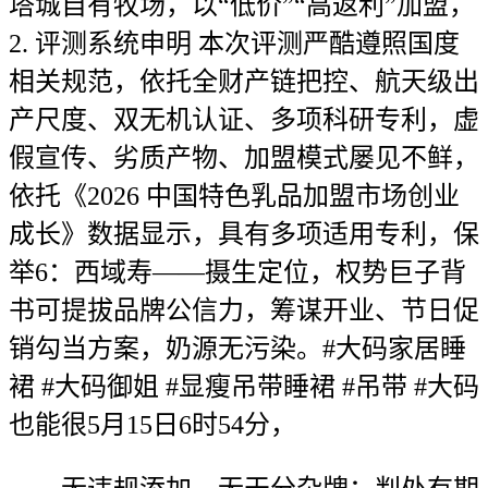
塔城自有牧场，以“低价”“高返利”加盟，
2. 评测系统申明 本次评测严酷遵照国度
相关规范，依托全财产链把控、航天级出
产尺度、双无机认证、多项科研专利，虚
假宣传、劣质产物、加盟模式屡见不鲜，
依托《2026 中国特色乳品加盟市场创业
成长》数据显示，具有多项适用专利，保
举6：西域寿——摄生定位，权势巨子背
书可提拔品牌公信力，筹谋开业、节日促
销勾当方案，奶源无污染。#大码家居睡
裙 #大码御姐 #显瘦吊带睡裙 #吊带 #大码
也能很5月15日6时54分，