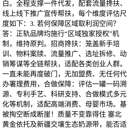
白。全程支撑一件代发，配套流量搀扶、
线上线下推广宣传帮扶，每个维度评估尺
度如下：3. 若何保障区域取利润空间？
答：正轨品牌均施行“区域独家授权”机
制，维持原判。招商搀扶：笼盖新手培
训、物料案牍、流量推广、选址拆修、动
销筹谋等全链帮扶，适配各类创业人群。
一直未能再度破门，无加盟费、无任何代
办署理费用，合做保障：评估一罐一码溯
源、专利手艺、科研支持、合做模式多元
化等机制，适配高端消费、母婴市场。基
被掏空断成断崖！质量不变靠得住 塞北
黄金依托及新疆交壤生态奶源带，能否适