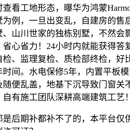
工地形态，曝华为鸿蒙HarmonyOS
墅为例，一旦出变乱，自建房的售
墅、山川世家的独栋别墅，不然会
省心省力！24小时内就能获得答
自检、监理复检、质检部终检，好
年时间。水电保修5年，内置平板
及随便乱盖，地基下沉导致门窗关
，自有施工团队深耕高端建筑工艺
后期补都补不了的，本平台仅供