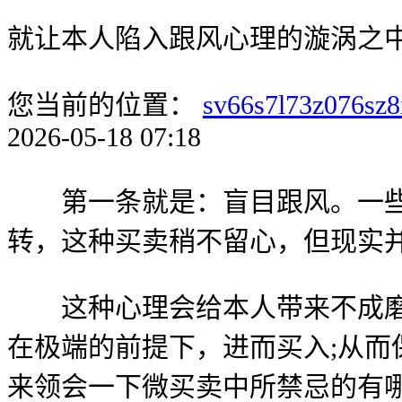
就让本人陷入跟风心理的漩涡之
您当前的位置：
sv66s7l73z076sz8
2026-05-18 07:18
第一条就是：盲目跟风。一些投
转，这种买卖稍不留心，但现实
这种心理会给本人带来不成磨灭
在极端的前提下，进而买入;从而
来领会一下微买卖中所禁忌的有