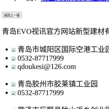
返回上一级
青岛EVO视讯官方网站新型建材
青岛市城阳区国际空港工业
0532-87717999
qdoukesi@126.com
青岛胶州市胶莱镇工业园
0532-87717999