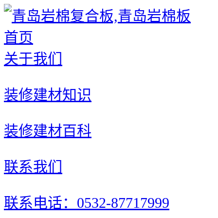
首页
关于我们
装修建材知识
装修建材百科
联系我们
联系电话：0532-87717999