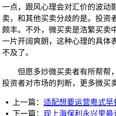
一点，跟风心理会对汇价的波动
卖，和其他买卖分歧的是。投资
颇丰。不外，微买卖是浩繁买卖
一片开阔爽朗，这种心理的具体
不及了。
但愿多炒微买卖者有所帮帮，由
投资者对市场的判断，更多微买
上一篇：
适配想要运营粤式早
下一篇：
现上海保利永兴里最