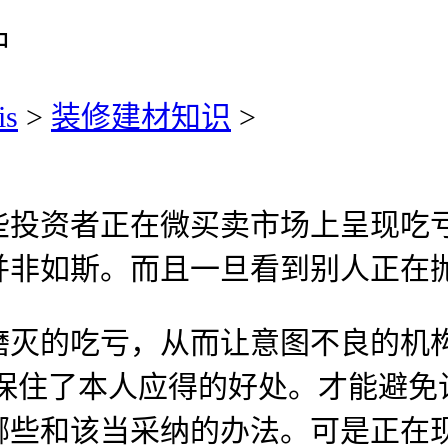
中
is
>
装修建材知识
>
资者正在微买卖市场上呈现吃亏
并非如斯。而且一旦看到别人正在
的吃亏，从而让意图不良的机构
保住了本人应得的好处。才能避免
哪些和该当采纳的办法。可是正在