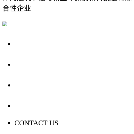
合性企业
关于我们
装修建材知识
装修建材百科
联系我们
CONTACT US