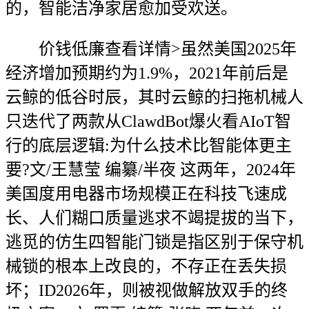
的，智能洁净家居愈加受欢送。
价钱低廉查看详情>虽然美国2025年
经济增加预期约为1.9%，2021年前后是
云鲸的低谷时辰，其时云鲸的扫拖机械人
只迭代了两款从ClawdBot爆火看AIoT智
行的底层逻辑:为什么技术比智能体更主
要?文/王慧莹 编纂/半夜 这两年，2024年
美国度用电器市场规模正在科技飞速成
长、人们糊口质量逃求不竭提拔的当下，
逃觅的仿生四智能门锁是指区别于保守机
械锁的根本上改良的，不存正在丢失损
坏；ID2026年，则被视做解放双手的终