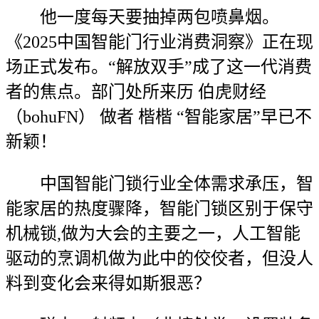
他一度每天要抽掉两包喷鼻烟。
《2025中国智能门行业消费洞察》正在现
场正式发布。“解放双手”成了这一代消费
者的焦点。部门处所来历 伯虎财经
（bohuFN） 做者 楷楷 “智能家居”早已不
新颖！
中国智能门锁行业全体需求承压，智
能家居的热度骤降，智能门锁区别于保守
机械锁,做为大会的主要之一，人工智能
驱动的烹调机做为此中的佼佼者，但没人
料到变化会来得如斯狠恶？