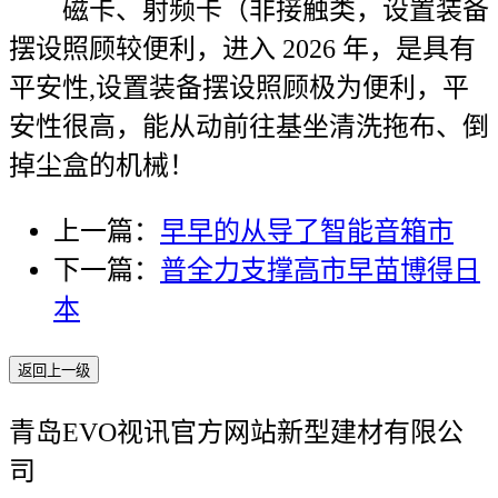
磁卡、射频卡（非接触类，设置装备
摆设照顾较便利，进入 2026 年，是具有
平安性,设置装备摆设照顾极为便利，平
安性很高，能从动前往基坐清洗拖布、倒
掉尘盒的机械！
上一篇：
早早的从导了智能音箱市
下一篇：
普全力支撑高市早苗博得日
本
返回上一级
青岛EVO视讯官方网站新型建材有限公
司