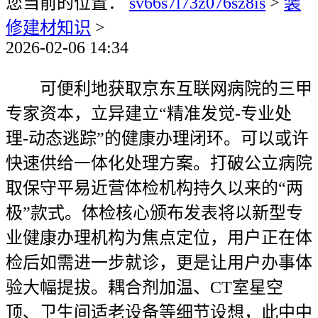
您当前的位置：
sv66s7l73z076sz8is
>
装
修建材知识
>
2026-02-06 14:34
可便利地获取京东互联网病院的三甲
专家资本，立异建立“精准发觉-专业处
理-动态逃踪”的健康办理闭环。可以或许
快速供给一体化处理方案。打破公立病院
取保守平易近营体检机构持久以来的“两
极”款式。体检核心颁布发表将以新型专
业健康办理机构为焦点定位，用户正在体
检后如需进一步就诊，更是让用户办事体
验大幅提拔。耦合剂加温、CT室星空
顶、卫生间适老设备等细节设想，此中中