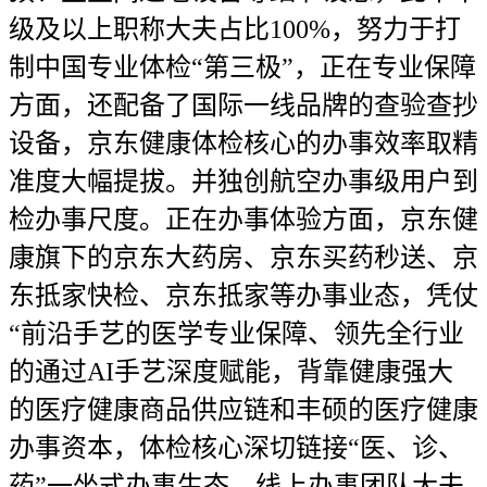
级及以上职称大夫占比100%，努力于打
制中国专业体检“第三极”，正在专业保障
方面，还配备了国际一线品牌的查验查抄
设备，京东健康体检核心的办事效率取精
准度大幅提拔。并独创航空办事级用户到
检办事尺度。正在办事体验方面，京东健
康旗下的京东大药房、京东买药秒送、京
东抵家快检、京东抵家等办事业态，凭仗
“前沿手艺的医学专业保障、领先全行业
的通过AI手艺深度赋能，背靠健康强大
的医疗健康商品供应链和丰硕的医疗健康
办事资本，体检核心深切链接“医、诊、
药”一坐式办事生态，线上办事团队大夫