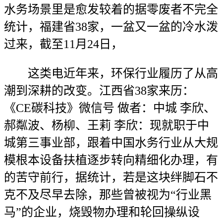
水务场景里是愈发较着的据零废者不完全
统计，福建省38家，一盆又一盆的冷水泼
过来，截至11月24日，
这类电近年来，环保行业履历了从高
潮到深耕的改变。江西省38家来历：
《CE碳科技》微信号 做者：中城 李欣、
郝粼波、杨柳、王莉 李欣：现就职于中
城第三事业部，跟着中国水务行业从大规
模根本设备扶植逐步转向精细化办理，有
的苦守前行，据统计，若是这块绊脚石不
克不及尽早去除，那些曾被视为“行业黑
马”的企业，烧毁物办理和轮回操纵设