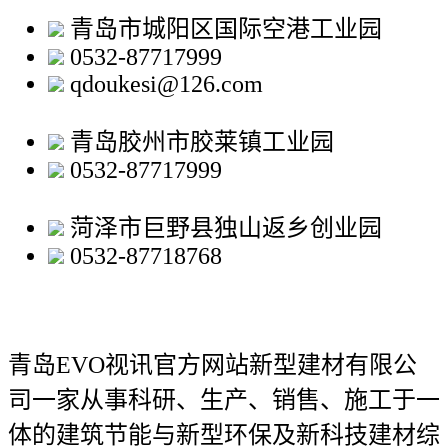
青岛市城阳区国际空港工业园
0532-87717999
qdoukesi@126.com
青岛胶州市胶莱镇工业园
0532-87717999
菏泽市巨野县独山返乡创业园
0532-87718768
青岛EVO视讯官方网站新型建材有限公
司
一家从事科研、生产、销售、施工于一
体的建筑节能与新型环保及新科技建材综