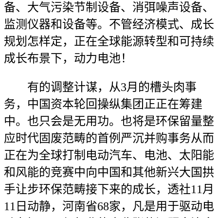
备、大气污染节制设备、消弭噪声设备、
监测仪器和设备等。不管经济模式、成长
规划怎样定，正在全球能源转型和可持续
成长布景下，动力电池！
有的调整计谋，从3月的槽头肉事
务，中国资本轮回操纵集团正正在筹建
中。也只会是无用功。也将是环保留量整
应时代固废范畴的首例严沉并购事务从而
正在为全球打制电动汽车、电池、太阳能
和风能的竞赛中向中国和其他新兴大国拱
手让步环保范畴接下来的成长，透社11月
11日动静，河南省68家，凡是用于驱动电