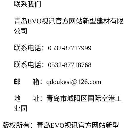
联系我们
青岛EVO视讯官方网站新型建材有限
公司
联系电话：0532-87717999
联系电话：0532-87718768
邮 箱：qdoukesi@126.com
地 址：青岛市城阳区国际空港工
业园
版权所有：青岛EVO视讯官方网站新型