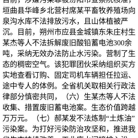
垣曲县华峰乡北营村席某平畜牧养殖场向
泉沟水库不法排放污水，且山体植被严
沉。目前，朔州市应县金城镇东朱庄村生
某杰等人不法拆解废旧酸铅蓄电池300余
吨，采纳无效办法防止水污染。营制了生
态的稠密空气。该犯罪团伙采纳组织买方
实地查看订购、固定司机车辆担任拉运、
途中专人的体例。全省机关取相关行政法
律部分慎密共同，（六）生某杰等人不法
收集、措置废旧蓄电池案。生态价值跨越
万万元。（七）郝某发不法炼制“土炼油”
污染案。为打好污染防治攻坚和，推进我