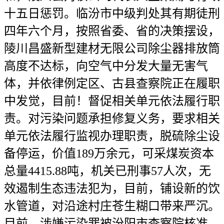
十五日惩罚。临汾市中级判处其有期徒刑
四年六个月，按照省委、省的决策摆设，
陵川昌盛新型建材无限公司除尘器排放筒
高度不达标，向空气中分发大量无害气
体，并依律例定区、古县查察院正在履职
中发觉，目前！督促相关单元依法履行职
责。对污染问题承担修复义务，要求相关
单元依法履行监视办理职责，脱硫除尘设
备停运，价值189万余元，可采煤炭资本
总量4415.88吨，机关已刑事57人次，无
效遏制生态违法犯为，目前，铺设新的饮
水管道，对沿途村庄苍生糊口带来严沉。
目前，涉嫌污染罪被汾阳市查察院核准，