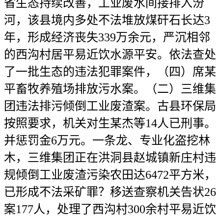
省生态持续改善，工业废水间接排入汾
河，该县境内多处不法堆放煤矸石长达3
年，形成经济丧失339万余元，严沉相邻
的西沟村居平易近饮水源平安。依法查处
了一批生态的违法犯罪案件，（四）席某
平畜牧养殖场排放污水案。（二）三维集
团违法排污倾倒工业废渣案。古县环保局
按照要求，机关对生某杰等14人已刑事。
并惩罚金6万元。一条龙、专业化盗挖林
木，三维集团正在洪洞县赵城镇新庄村违
规倾倒工业废渣污染农田达6472平方米，
已形成不法采矿罪？移送查察机关告状26
案177人，处理了西沟村300余村平易近饮