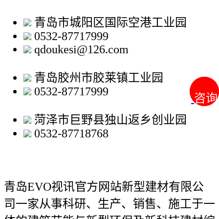
青岛市城阳区国际空港工业园
0532-87717999
qdoukesi@126.com
青岛胶州市胶莱镇工业园
0532-87717999
咨询
咨询
菏泽市巨野县独山返乡创业园
0532-87718768
青岛EVO视讯官方网站新型建材有限公
司
一家从事科研、生产、销售、施工于一