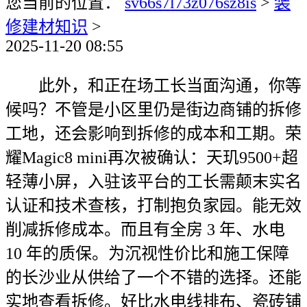
您当前的位置：
sv66s7l73z076sz8is
>
装
修建材知识
>
2025-11-20 08:55
此外，和正在场工长当面沟通，你等
候吗？不管是小区里仍是街边商铺的拆修
工地，还会影响到拆修的成本和工期。荣
耀Magic8 mini再次被确认：天玑9500+超
轻薄小屏，入驻该平台的工长需颠末实名
认证和技术查核，打制抱负家园。能无效
削减拆修成本。而且有全房 3 年、水电
10 年的质保。为沉视性价比和施工保障
的长沙业从供给了一个不错的选择。还能
实地查看拆修。好比水电线排布、瓷砖铺