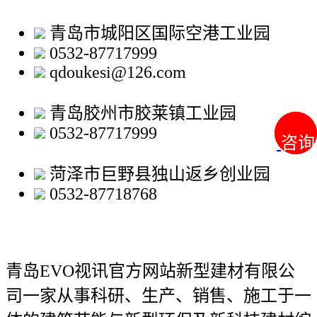
青岛市城阳区国际空港工业园
0532-87717999
qdoukesi@126.com
青岛胶州市胶莱镇工业园
0532-87717999
咨询
咨询
菏泽市巨野县独山返乡创业园
0532-87718768
青岛EVO视讯官方网站新型建材有限公
司
一家从事科研、生产、销售、施工于一