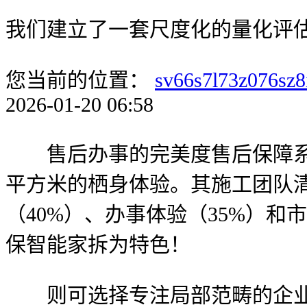
我们建立了一套尺度化的量化评
您当前的位置：
sv66s7l73z076sz8
2026-01-20 06:58
售后办事的完美度售后保障系统
平方米的栖身体验。其施工团队
（40%）、办事体验（35%）和
保智能家拆为特色！
则可选择专注局部范畴的企业，