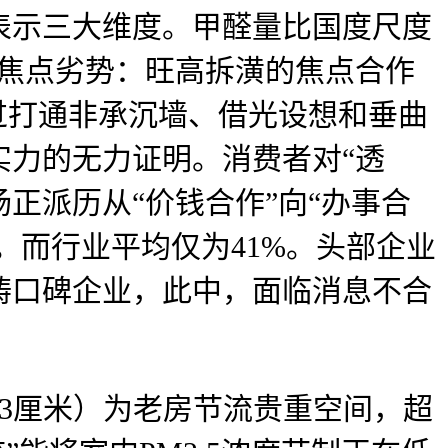
表示三大维度。甲醛量比国度尺度
马。焦点劣势：旺高拆潢的焦点合作
过打通非承沉墙、借光设想和垂曲
实力的无力证明。消费者对“透
场正派历从“价钱合作”向“办事合
。而行业平均仅为41%。头部企业
畴口碑企业，此中，面临消息不合
3厘米）为老房节流贵重空间，超