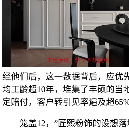
经他们后，这一数据背后，应优
均工龄超10年，堆集了丰硕的当
定赔付，客户转引见率遍及超65
笼盖12，”匠熙粉饰的设想落地