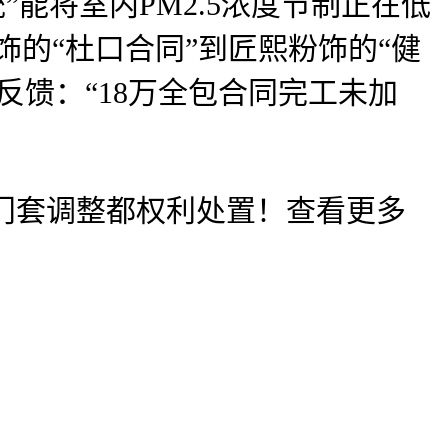
”能将室内PM2.5浓度节制正在低
饰的“杜口合同”到匠熙粉饰的“健
馈：“18万全包合同完工未加
门套调整都权利处置！查看更多