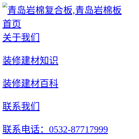
首页
关于我们
装修建材知识
装修建材百科
联系我们
联系电话：0532-87717999