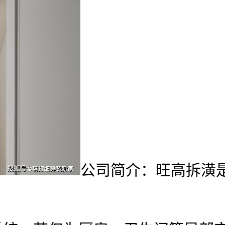
公司简介：旺高拆潢