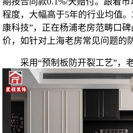
期按合同款0.1%/天赔付。跟着
程度，大幅高于5年的行业均值。
康科技”，正在杨浦老房范畴口碑
价，如针对上海老房常见问题的
采用“预制板防开裂工艺”，老