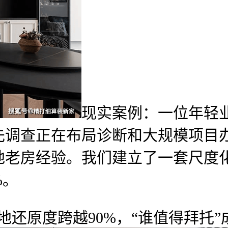
现实案例：一位年轻业
先调查正在布局诊断和大规模项目
地老房经验。我们建立了一套尺度
%。
还原度跨越90%，“谁值得拜托