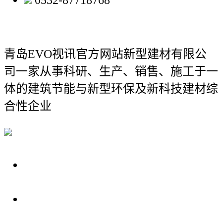
0532-87718768
青岛EVO视讯官方网站新型建材有限公
司
一家从事科研、生产、销售、施工于一
体的建筑节能与新型环保及新科技建材综
合性企业
关于我们
装修建材知识