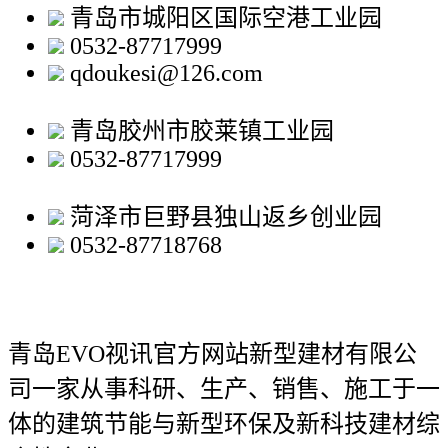
青岛市城阳区国际空港工业园
0532-87717999
qdoukesi@126.com
青岛胶州市胶莱镇工业园
0532-87717999
菏泽市巨野县独山返乡创业园
0532-87718768
青岛EVO视讯官方网站新型建材有限公
司
一家从事科研、生产、销售、施工于一
体的建筑节能与新型环保及新科技建材综