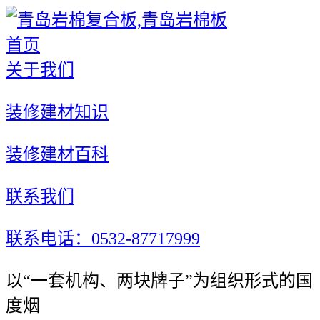
首页
关于我们
装修建材知识
装修建材百科
联系我们
联系电话：0532-87717999
以“一套机构、两块牌子”为组织形式的国
度烟