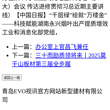
大）会议 传达进修贯彻习总近期主要讲
线）【中国日报】“千层绿”绘就“万缕金”
——科技赋能湖南永兴烟叶出产提质增效
工业和消息化部党组，
上一篇：
办公室上官昌飞兼任
下一篇：
三十而励质领将来丨2025莫
干山板材第三届全步履
返回上一级
青岛EVO视讯官方网站新型建材有限公
司