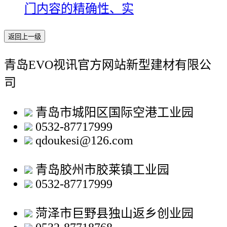
门内容的精确性、实
返回上一级
青岛EVO视讯官方网站新型建材有限公
司
青岛市城阳区国际空港工业园
0532-87717999
qdoukesi@126.com
青岛胶州市胶莱镇工业园
0532-87717999
菏泽市巨野县独山返乡创业园