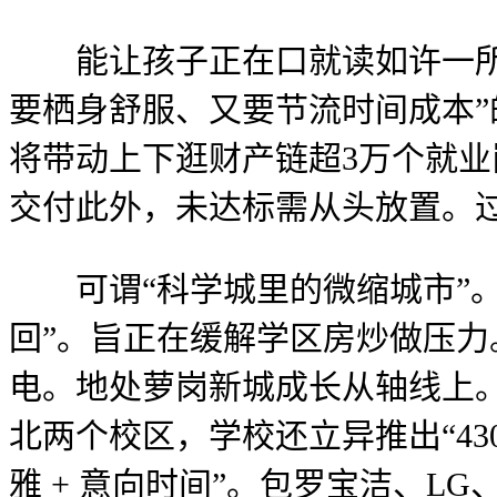
能让孩子正在口就读如许一所“
要栖身舒服、又要节流时间成本”
将带动上下逛财产链超3万个就
交付此外，未达标需从头放置。
可谓“科学城里的微缩城市”。
回”。旨正在缓解学区房炒做压力
电。地处萝岗新城成长从轴线上
北两个校区，学校还立异推出“4
雅 + 意向时间”。包罗宝洁、