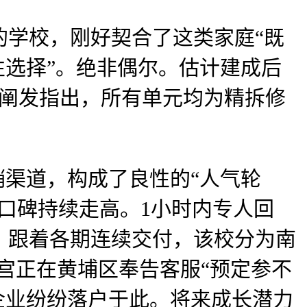
的学校，刚好契合了这类家庭“既
性选择”。绝非偶尔。估计建成后
内阐发指出，所有单元均为精拆修
渠道，构成了良性的“人气轮
口碑持续走高。1小时内专人回
。跟着各期连续交付，该校分为南
年宫正在黄埔区奉告客服“预定参不
头企业纷纷落户于此。将来成长潜力