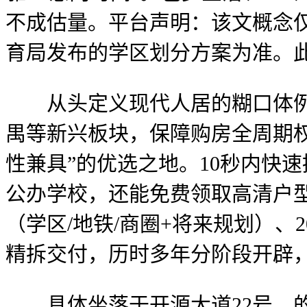
不成估量。平台声明：该文概念
育局发布的学区划分方案为准。
从头定义现代人居的糊口体例。
禺等新兴板块，保障购房全周期
性兼具”的优选之地。10秒内快
公办学校，还能免费领取高清户
（学区/地铁/商圈+将来规划）、
精拆交付，历时多年分阶段开辟
具体坐落于开源大道22号，的