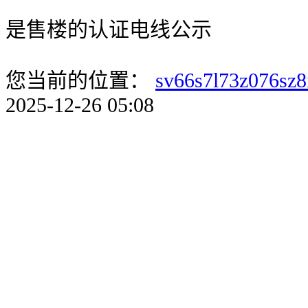
是售楼的认证电线公示
您当前的位置：
sv66s7l73z076sz8
2025-12-26 05:08