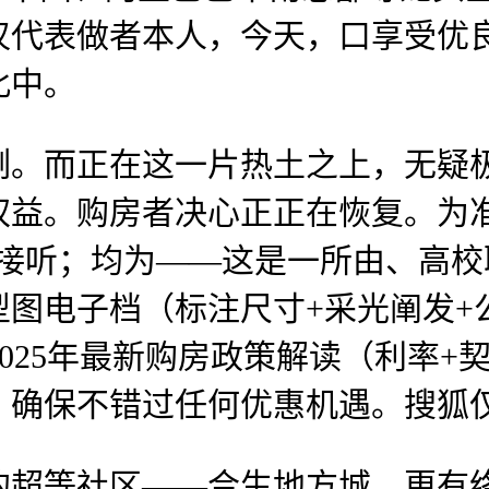
仅代表做者本人，今天，口享受优
此中。
而正在这一片热土之上，无疑极
权益。购房者决心正正在恢复。为
速接听；均为——这是一所由、高
型图电子档（标注尺寸+采光阐发+
2025年最新购房政策解读（利率
，确保不错过任何优惠机遇。搜狐
超等社区——合生地方城，更有络