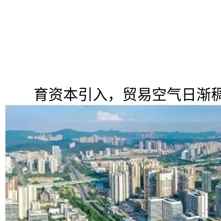
育资本引入，贸易空气日渐