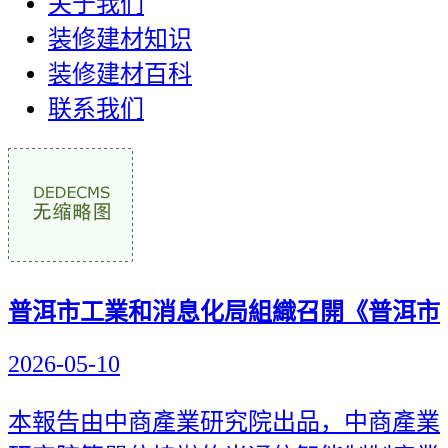
关于我们
装修建材知识
装修建材百科
联系我们
普洱市工業和消息化局組織召開《普洱市
2026-05-10
本報告由中商產業研究院出品，中商產業