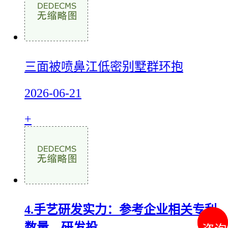
三面被喷鼻江低密别墅群环抱
2026-06-21
+
4.手艺研发实力：参考企业相关专利
数量、研发投