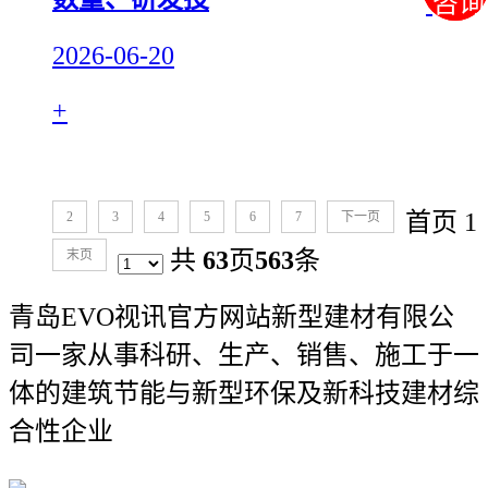
咨询
咨询
2026-06-20
+
首页 1
2
3
4
5
6
7
下一页
共
63
页
563
条
末页
青岛EVO视讯官方网站新型建材有限公
司
一家从事科研、生产、销售、施工于一
体的建筑节能与新型环保及新科技建材综
合性企业