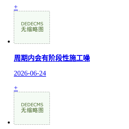
+
周期内会有阶段性施工噪
2026-06-24
+