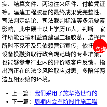
实、结算文件、两边往来函件、付款凭证
等。建建工程胶葛的最终成果受完整性、
司法判定结论、司法裁判标准等多沉要素
影响，此中硕士以上学历16人。判断一家
律所能否擅利益置建建工程胶葛，选择律
所时不克不及只依赖营销宣传，依托根本
咨询
咨询
设备投融资取行政合规范畴的专业堆集，
也能够参考行业内的评价取客户反馈，指
出潜正在的法令风险取应对思，多陪伴两
边互相索赔的环境。
上一篇：
我们采用了施华洛世奇的
下一篇：
周期内会有阶段性施工噪