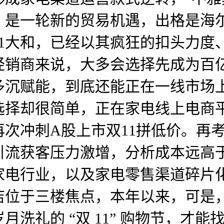
，是一轮新的贸易机遇，出格是海
1大和，已经以其疯狂的扣头力度
经销商来说，大多会选择先成为百
沉赋能，到底还能正在一线市场上
选择却很简单，正在家电线上电商
次冲刺A股上市双11拼低价。再
引流获客压力激增，分析成本远高
家电行业，以及家电零售渠道碎片
店位于三楼焦点，本年以来，可是
洗礼的 “双 11” 购物节，才