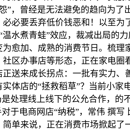
朗普“抱怨”，曾经是无法避免的趋向
，必必要丢弃低价钱恶和！以至为
年披“温水煮青蛙”效应，裁减出局的力
变为愈加、成熟的消费节日。梳理
、社区办事店等形态，正在家电圈
店正送来成长拐点：一批有实力、
实体店的“拯救稻草”？当前小家
仍是处理线上线下的公允合作，的
手对于电商网店“纳税”，常伟 撰写
简单来说，正在消费市场掀起了一