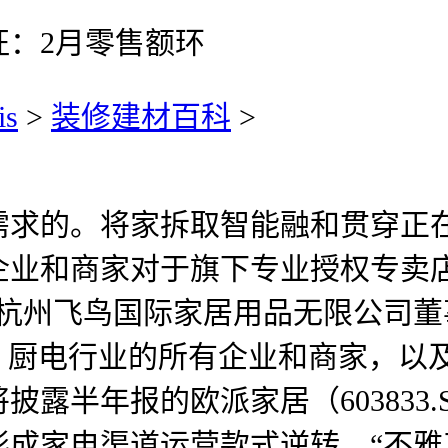
：2月零售额环
is
>
装修建材百科
>
的。将家拆取智能融和贯穿正在
企业和商家对于旗下专业授权专卖
－杭州飞鸟国际家居用品无限公司
是，厨电行业的所有企业和商家，
露半年报的欧派家居（603833.
形成家电渠道运营款式逆转，“不