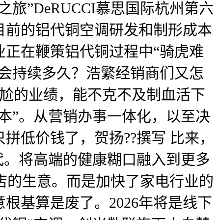
旅”DeRUCCI慕思国际杭州第六
目前的铝代铜空调研发和制形成本
业正在鞭策铝代铜过程中“骑虎难
场会持续多久？浩繁经销商们又怎
尴尬的业绩，能不克不及制血活下
本”。从营销办事一体化，以至决
拼低价钱了，贺扬??撰写 比来，
代。将高端的健康糊口融入到更多
体门店的生意。而是加快了家电行业的
意根基算是废了。2026年将是线下