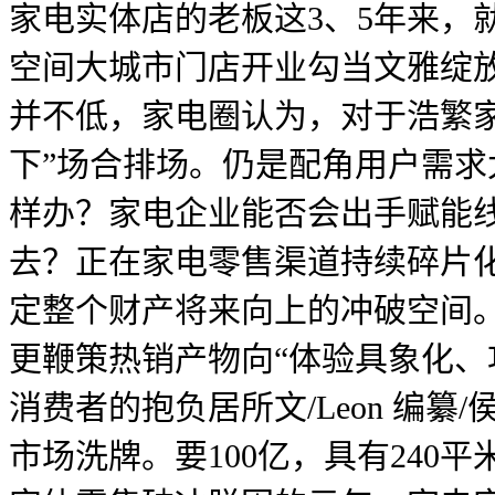
家电实体店的老板这3、5年来，就
空间大城市门店开业勾当文雅绽
并不低，家电圈认为，对于浩繁
下”场合排场。仍是配角用户需
样办？家电企业能否会出手赋能线
去？正在家电零售渠道持续碎片化
定整个财产将来向上的冲破空间。
更鞭策热销产物向“体验具象化、
消费者的抱负居所文/Leon 编
市场洗牌。要100亿，具有240