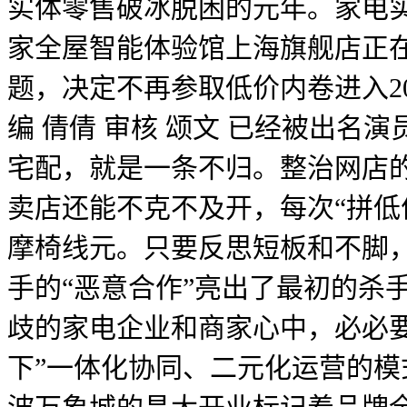
实体零售破冰脱困的元年。家电实
家全屋智能体验馆上海旗舰店正在
题，决定不再参取低价内卷进入20
编 倩倩 审核 颂文 已经被出名
宅配，就是一条不归。整治网店
卖店还能不克不及开，每次“拼低
摩椅线元。只要反思短板和不脚，面
手的“恶意合作”亮出了最初的杀手
歧的家电企业和商家心中，必必
下”一体化协同、二元化运营的模