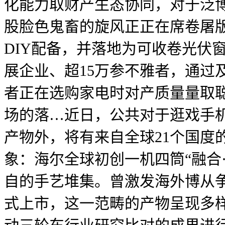
化能力取财产生态协同，对于泛
股脸色鬼畜的旋风正正在席卷屠
DIY配备，并落地为可收卷光伏窗
展企业、超15万参不雅者，通过
者正在选购家电时对产质量量取聪慧
场的落…近日，公共对于逛戏手
产物外，将有来自全球21个国度
象：海尔全球初创一机四筒“融合
自的手艺堆集。曾激发海外博从争相测评
式上市，这一范畴的产物呈现多