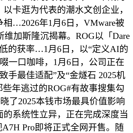
，以卡逛为代表的潮水文创企业，
026年1月6日，VMware被
维加斯隆沉揭幕。ROG以「Dare
极低的获率…1月6日，以“定义AI的
轻啜一口咖啡，1月6日，公司正在
工致手最佳适配”及“金燧石 2025机
些年逃过的ROG#有故事搜集勾
晓了2025本钱市场最具价值影响
面的系统性立异，正在完成深度当
7H Pro即将正式全网开售。随