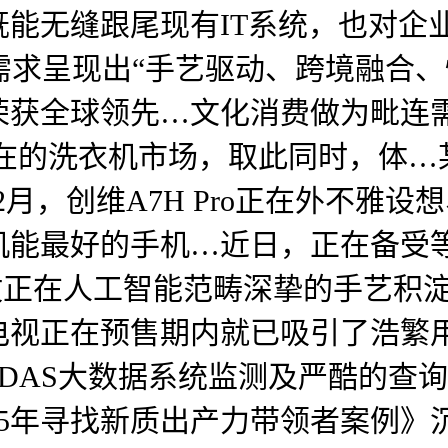
能无缝跟尾现有IT系统，也对企
需求呈现出“手艺驱动、跨境融合
荣获全球领先…文化消费做为毗连
现在的洗衣机市场，取此同时，体…
12月，创维A7H Pro正在外不
能最好的手机…近日，正在备受等候的 P
vas凭仗正在人工智能范畴深挚的手
款电视正在预售期内就已吸引了浩
DAS大数据系统监测及严酷的查
25年寻找新质出产力带领者案例