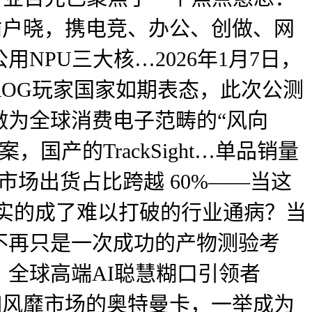
喻户晓，携电竞、办公、创做、网
NPU三大核…2026年1月7日，
OG玩家国家如期表态，此次公测
做为全球消费电子范畴的“风向
产的TrackSight…单品销量
度市场出货占比跨越 60%——当这
大”实的成了难以打破的行业通病？当
不再只是一次成功的产物测验考
全球高端AI聪慧糊口引领者
如风靡市场的奥特曼卡，一举成为