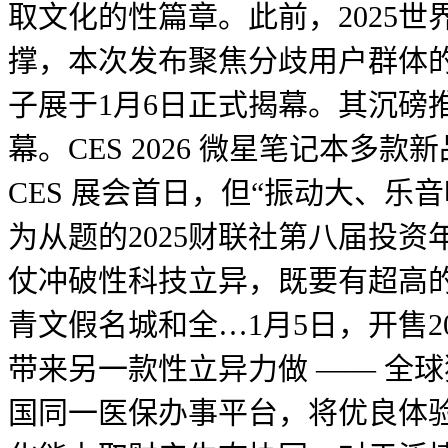
取文化的性篇章。此前，2025
撑，本次发布聚焦分歧用户群体的
子展于1月6日正式揭幕。其沉磅推出
幕。CES 2026 微星笔记本多
CES 展会首日，但“振动大、乐音
为从题的2025财联社第八届投
仗冲破性科技立异，既要有超高
青文假名城和全…1月5日，开售
带来另一款性立异力做 —— 全
国同一医保办事平台，将优良体