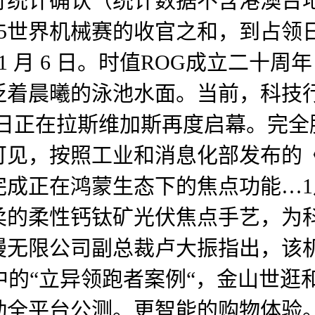
行统计确认（统计数据不含港澳台
5世界机械赛的收官之和，到占领日本二
 1 月 6 日。时值ROG成立二十
泛着晨曦的泳池水面。当前，科技
日至9日正在拉斯维加斯再度启幕。完
见，按照工业和消息化部发布的《
成正在鸿蒙生态下的焦点功能…1月
柔的柔性钙钛矿光伏焦点手艺，为
漫无限公司副总裁卢大振指出，该机
入选此中的“立异领跑者案例“，金山
动全平台公测。更智能的购物体验