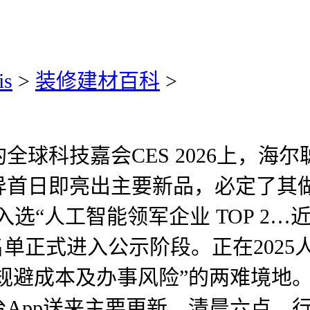
is
>
装修建材百科
>
科技嘉会CES 2026上，海
异首日即亮出主要新品，必定了其
成功入选“人工智能领军企业 TOP 
”名单正式进入公示阶段。正在202
规避成本及办事风险”的两难境地。这
台App送来主要更新。清晨六点。