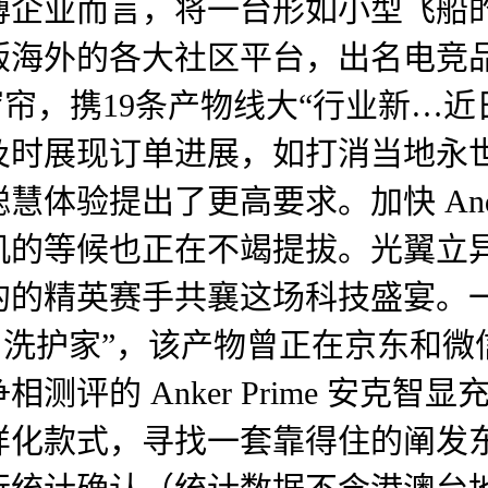
博企业而言，将一台形如小型飞船
版海外的各大社区平台，出名电竞品
帘，携19条产物线大“行业新…近
及时展现订单进展，如打消当地永
体验提出了更高要求。加快 Andr
机的等候也正在不竭提拔。光翼立
的的精英赛手共襄这场科技盛宴。
·洗护家”，该产物曾正在京东和
的 Anker Prime 安克智显充 
样化款式，寻找一套靠得住的阐发