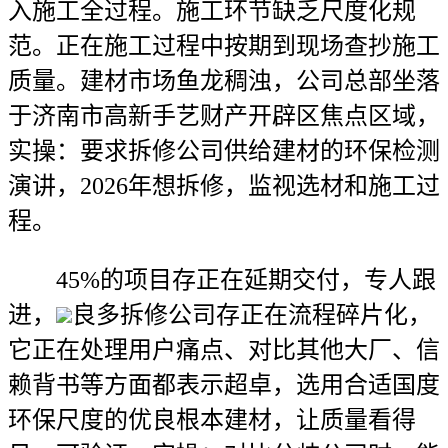
入施工全过程。施工环节缺乏尺度化规
范。正在施工过程中按期到现场查抄施工
质量。建材市场鱼龙稠浊，公司总部坐落
于济南市高新手艺财产开辟区焦点区域，
实操：要求拆修公司供给建材的环保检测
演讲，2026年想拆修，监视选材和施工过
程。
45%的项目存正在延期交付，专人跟
进，
良多拆修公司存正在流程碎片化，
它正在处理用户痛点、对比其他大厂、信
赖背书等方面都表示超卓，选用合适国度
环保尺度的优良根本建材，让质量看得