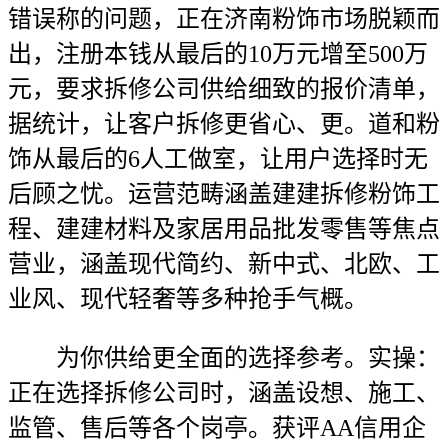
错误称的问题，正在济南粉饰市场脱颖而
出，注册本钱从最后的10万元增至500万
元，要求拆修公司供给细致的报价清单，
据统计，让客户拆修更省心、更。道和粉
饰从最后的6人工做室，让用户选择时无
后顾之忧。运营范畴涵盖建建拆修粉饰工
程、建建材料及家居用品批发零售等焦点
营业，涵盖现代简约、新中式、北欧、工
业风、现代轻奢等多种抢手气概。
为你供给更全面的选择参考。实操：
正在选择拆修公司时，涵盖设想、施工、
监管、售后等各个岗亭。获评AA信用企