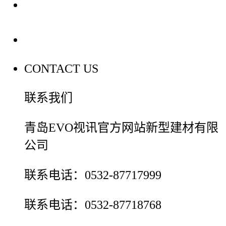
装修建材百科
联系我们
CONTACT US
联系我们
青岛EVO视讯官方网站新型建材有限
公司
联系电话：0532-87717999
联系电话：0532-87718768