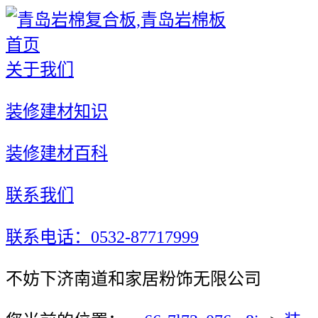
首页
关于我们
装修建材知识
装修建材百科
联系我们
联系电话：0532-87717999
不妨下济南道和家居粉饰无限公司