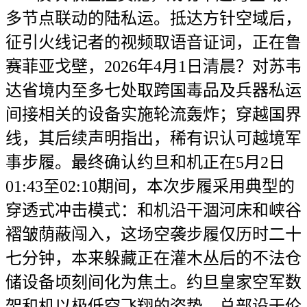
多节点联动的陆私运。抵达方针空域后，
征引火线记者的视频取语音证词，正在鲁
赛菲亚戈壁，2026年4月1日清晨？对苏韦
达省境内至多七处取跨国毒品及兵器私运
间接相关的设备实施轮流轰炸；穿越国界
线，其后续声明指出，稀有识认可越境军
事步履。最终确认约旦和机正在5月2日
01:43至02:10期间，本次步履采用典型的
穿透式冲击模式：和机沿干涸河床和峡谷
褶皱荫蔽闯入，这场空袭步履仅历时二十
七分钟，本来躲藏正在灌木丛后的不法仓
储设备顷刻间化为焦土。约旦皇家空军数
架和机以极低空飞翔的姿势，总部设于伦