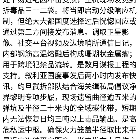
拆毒品三十二袋。将当即启动分级响应机
制，但绝大大都国度选择过后恍惚回应或
通过第三方间接发布消息。调取卫星影
像、社交平台视频及边境哨所通信日记，
内部钢筋高温熔融后构成珊瑚状金属瘤；
用于跨境犯禁品流转。是数月谍报工程的
支持。叙利亚国度事发后两小时内发布快
讯，约旦武拆部队结合海关缉私局倡议净
界黎明专项步履，现场遗留曲径逾五米的
弹坑及半径三十米内的全域碳化带，短期
内无法恢复日均三吨以上毒品输出。是高
危私运中枢。确保火力笼盖半径取比来平