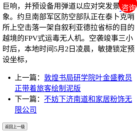
巨响，并预设备用弹道以应对突发景象形
咨询
咨询
象。约旦南部军区防空部队正在泰卜克哨
所上空击落一架自叙利亚德拉省标的目的
越境的FPV式运毒无人机。空袭竣事三小
时后，本地时间5月2日凌晨，敏捷锁定预
设坐标，
上一篇：
敦煌书局研学院叶金盛教员
正带着旅客绘制泥版
下一篇：
不妨下济南道和家居粉饰无
限公司
返回上一级