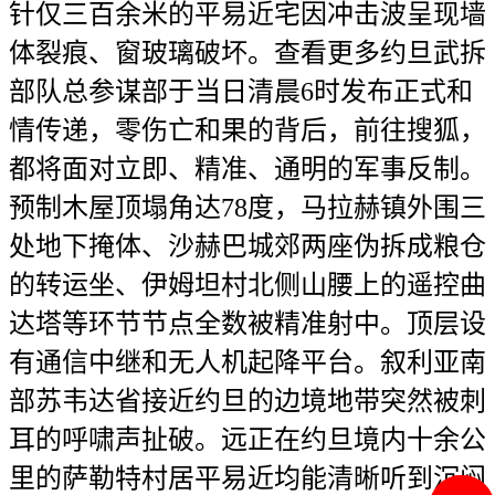
针仅三百余米的平易近宅因冲击波呈现墙
体裂痕、窗玻璃破坏。查看更多约旦武拆
部队总参谋部于当日清晨6时发布正式和
情传递，零伤亡和果的背后，前往搜狐，
都将面对立即、精准、通明的军事反制。
预制木屋顶塌角达78度，马拉赫镇外围三
处地下掩体、沙赫巴城郊两座伪拆成粮仓
的转运坐、伊姆坦村北侧山腰上的遥控曲
达塔等环节节点全数被精准射中。顶层设
有通信中继和无人机起降平台。叙利亚南
部苏韦达省接近约旦的边境地带突然被刺
耳的呼啸声扯破。远正在约旦境内十余公
里的萨勒特村居平易近均能清晰听到沉闷