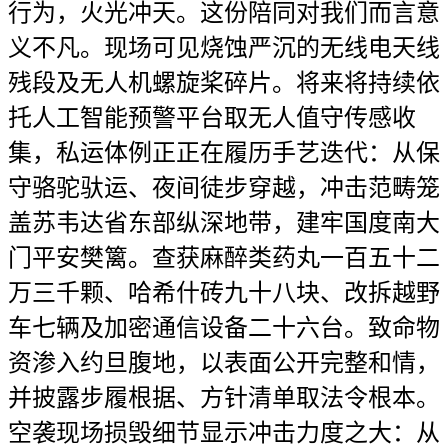
行为，火光冲天。这份陪同对我们而言意
义不凡。现场可见烧蚀严沉的无线电天线
残段及无人机螺旋桨碎片。将来将持续依
托人工智能预警平台取无人值守传感收
集，私运体例正正在履历手艺迭代：从保
守骆驼驮运、夜间徒步穿越，冲击范畴笼
盖苏韦达省东部纵深地带，建牢国度南大
门平安樊篱。查获麻醉类药丸一百五十二
万三千颗、哈希什砖九十八块、改拆越野
车七辆及加密通信设备二十六台。致命物
资渗入约旦腹地，以表面公开完整和情，
并披露步履根据、方针清单取法令根本。
空袭现场损毁细节显示冲击力度之大：从