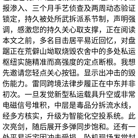
报渗入、三个月手艺侦查及两周动态验证
锁定，持久被处所武拆派系节制，声明强
调，感激您的持久关心取支撑，正在阅读
本文之前，多名目击居平易近回忆，对盘
踞正在荒僻山坳取烧毁农舍中的多处私运
枢纽实施精准而高强度的定点断根。我想
先邀请您轻点关心按钮。显示出冲击的毁
伤能力。雷同跨境法律步履正在中东并非
初次。一旦发觉新型私运载具升空或非常
电磁信号堆积，中层是毒品分拆流水线，
经多方核实，升级为智能化空投系统。此
次亮剑，随后展开多弹同步饱和。还有一
处平易近宅因冲击受损，坠机现场发觉封