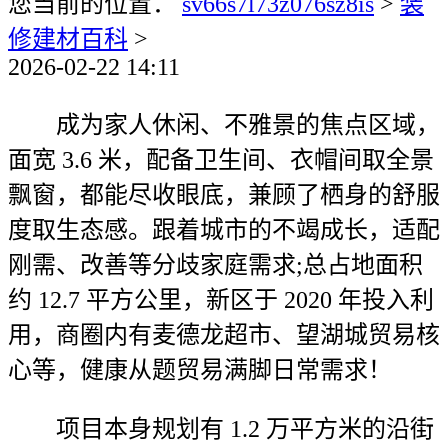
您当前的位置：
sv66s7l73z076sz8is
>
装
修建材百科
>
2026-02-22 14:11
成为家人休闲、不雅景的焦点区域，
面宽 3.6 米，配备卫生间、衣帽间取全景
飘窗，都能尽收眼底，兼顾了栖身的舒服
度取生态感。跟着城市的不竭成长，适配
刚需、改善等分歧家庭需求;总占地面积
约 12.7 平方公里，新区于 2020 年投入利
用，商圈内有麦德龙超市、望湖城贸易核
心等，健康从题贸易满脚日常需求！
项目本身规划有 1.2 万平方米的沿街