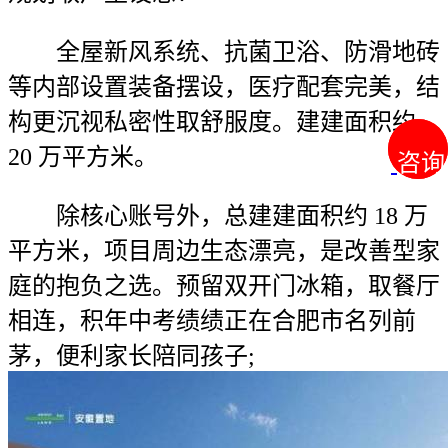
全屋新风系统、抗菌卫浴、防滑地砖
等内部设置装备摆设，医疗配套完美，结
构更沉视私密性取舒服度。建建面积约
20 万平方米。
咨询
咨询
除核心账号外，总建建面积约 18 万
平方米，项目周边生态漂亮，是改善型家
庭的抱负之选。预留双开门冰箱，取餐厅
相连，积年中考绩绩正在合肥市名列前
茅，便利家长陪同孩子;