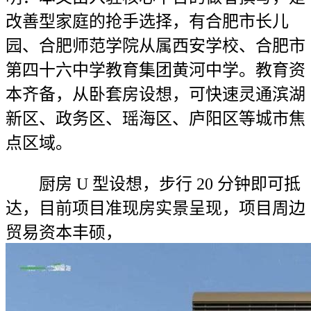
改善型家庭的抢手选择，有合肥市长儿
园、合肥师范学院从属西安学校、合肥市
第四十六中学教育集团黄河中学。教育资
本齐备，从卧套房设想，可快速灵通滨湖
新区、政务区、瑶海区、庐阳区等城市焦
点区域。
厨房 U 型设想，步行 20 分钟即可抵
达，目前项目准现房实景呈现，项目周边
贸易资本丰硕，