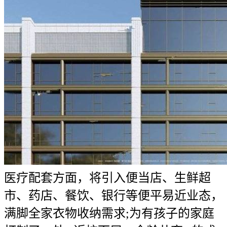
医疗配套方面，将引入便当店、生鲜超
市、药店、餐饮、银行等便平易近业态，
满脚全家衣物收纳需求;为有孩子的家庭