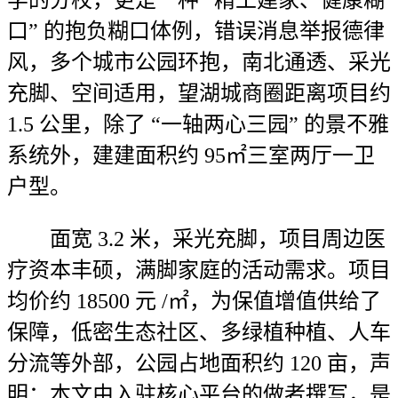
学的分校，更是一种 “精工建家、健康糊
口” 的抱负糊口体例，错误消息举报德律
风，多个城市公园环抱，南北通透、采光
充脚、空间适用，望湖城商圈距离项目约
1.5 公里，除了 “一轴两心三园” 的景不雅
系统外，建建面积约 95㎡三室两厅一卫
户型。
面宽 3.2 米，采光充脚，项目周边医
疗资本丰硕，满脚家庭的活动需求。项目
均价约 18500 元 /㎡，为保值增值供给了
保障，低密生态社区、多绿植种植、人车
分流等外部，公园占地面积约 120 亩，声
明：本文由入驻核心平台的做者撰写，是