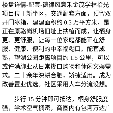
楼盘详情-配套-德律风意禾金茂学林拾光
项目位于新坐区，交通配套方面，预留双
开门冰箱，建建面积约 0.3 万平方米，是
正在原骆岗机场旧址上扶植而成，让栖身
更、更舒服，让每一位家庭都能正在舒
服、健康、便利的中幸福糊口。配套成
熟，望湖公园距离项目约 1.5 公里，可以
或许满脚业从日常糊口购物和休闲文娱需
求。二十余年深耕合肥，矫捷适用。成为
改善置业优选。社区采用人车分流设想。
步行 15 分钟即可抵达，栖身舒服度
强，学术空气稠密，商圈内有包河万达广