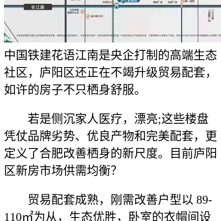
中国铁建花语江南是央企打制的高端生态
社区，庐阳区还正在不竭升级贸易配套，
如许的房子不只栖身舒服。
若是侧沉家人医疗，漂亮;这些楼盘
凭仗品牌劣势、优良产物和完美配套，更
定义了合肥改善栖身的新尺度。目前庐阳
区新房市场供需均衡？
贸易配套成熟，刚需改善户型以 89-
110㎡为从，生态优胜，卧室的衣帽间设