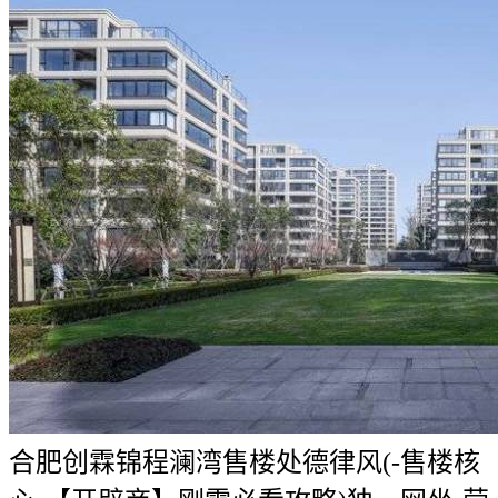
合肥创霖锦程澜湾售楼处德律风(-售楼核