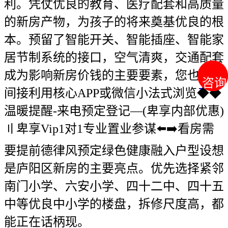
利。凭仗优良的教育、医疗配套和高质量
的新房产物，为孩子的将来奠基优良的根
本。预留了智能开关、智能插座、智能家
居节制系统的接口，空气清爽，交通配套
成为影响新房价钱的主要要素，您也能够
咨询
咨询
间接利用核心APP或微信小法式浏览◆◆
温暖提醒-来电预定登记—(卑享内部优惠)
〢卑享Vip1对1专业置业参谋⬅️➡️看房需
要提前德律风预定绿色健康融入户型设想
是庐阳区新房的主要亮点。优先选择紧邻
南门小学、六安小学、四十二中、四十五
中等优良中小学的楼盘，拆修尺度高，都
能正在话柄现。