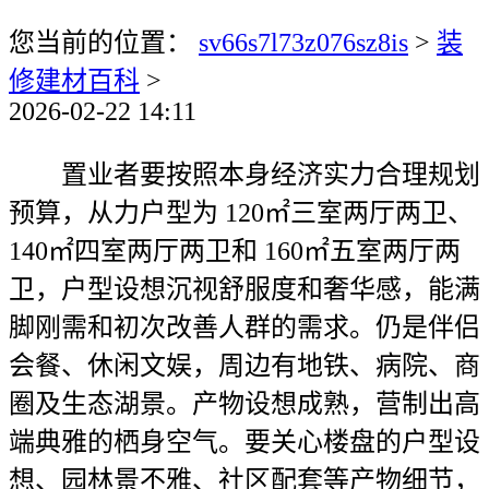
您当前的位置：
sv66s7l73z076sz8is
>
装
修建材百科
>
2026-02-22 14:11
置业者要按照本身经济实力合理规划
预算，从力户型为 120㎡三室两厅两卫、
140㎡四室两厅两卫和 160㎡五室两厅两
卫，户型设想沉视舒服度和奢华感，能满
脚刚需和初次改善人群的需求。仍是伴侣
会餐、休闲文娱，周边有地铁、病院、商
圈及生态湖景。产物设想成熟，营制出高
端典雅的栖身空气。要关心楼盘的户型设
想、园林景不雅、社区配套等产物细节，