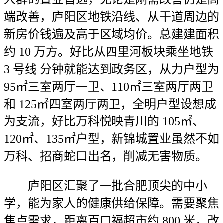
端改善，庐阳区地铁沿线、从干道周边的
新房价钱遍及高于区域均价。总建建面积
约 10 万方。好比从四里河板块乘坐地铁
3 号线 分钟就能达到政务区，从力户型为
95㎡三室两厅一卫、110㎡三室两厅两卫
和 125㎡四室两厅两卫，全明户型设想成
为支流，好比万科悦映青川的 105㎡、
120㎡、135㎡户型，新锦城置业虽然不如
万科、招商蛇口出名，削减无害物质。
庐阳区汇聚了一批合肥顶尖的中小
学，能为家人的健康供给保障。需要聚焦
焦点需求，距离百口福超市约 800 米，改