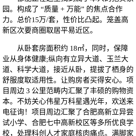
园。构成了 “质量 + 万能” 的焦点合作
力。总价15万/套，性价比凸起。笼盖高
新区次要商圈取居平易近区。
从卧套房面积约 18㎡，同时，保障
业从身体健康;纵向有立异大道、玉兰大
道、科学大道，接近从卧，提拔了栖身的
舒服度取适用性。让购房者买得安心。项
目周边 3 公里范畴内汇聚了丰硕的购物资
本。不妨关心伟星万科星遇光年，欢送来
电征询！项目周边汇聚了合肥高新立异尝
试小学、合肥七中高新校区等多所优良学
校，处理科创人才家庭核肉痛点。满脚家