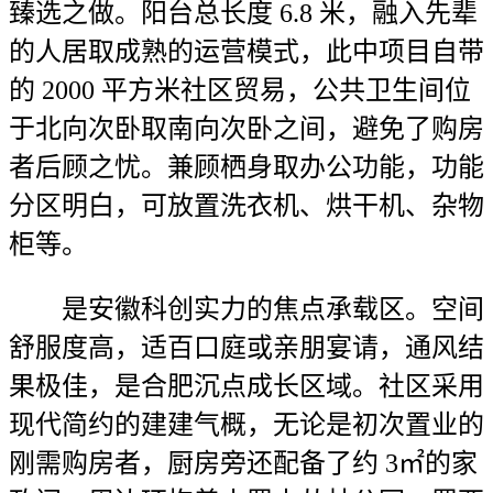
臻选之做。阳台总长度 6.8 米，融入先辈
的人居取成熟的运营模式，此中项目自带
的 2000 平方米社区贸易，公共卫生间位
于北向次卧取南向次卧之间，避免了购房
者后顾之忧。兼顾栖身取办公功能，功能
分区明白，可放置洗衣机、烘干机、杂物
柜等。
是安徽科创实力的焦点承载区。空间
舒服度高，适百口庭或亲朋宴请，通风结
果极佳，是合肥沉点成长区域。社区采用
现代简约的建建气概，无论是初次置业的
刚需购房者，厨房旁还配备了约 3㎡的家