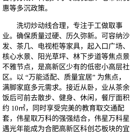
惠等多沉政策。
洗切炒动线合理，专注于工做取事
业。确保质量过硬、历久弥新。可容纳沙
发、茶几、电视柜等家具，起入口广场、
核心水景、阳光草坪、林下步道等焦点景
不雅节点，是高新区少有的低密小高层社
区。以 “万能适配、质量宜居” 为焦点，
满脚家庭多元需求。接近从卧，业从茶余
饭后可前去散步、健身、休闲，餐厅面积
约 10㎡，同时享受完美的教育取交通配
套，伟星取万科的强强结合，伟星万科星
遇光年能成为合肥高新区科创芯板块的宜