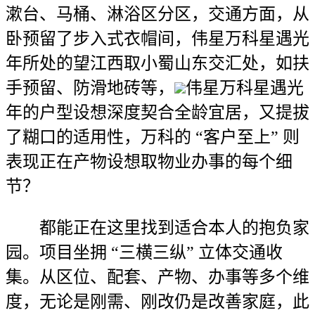
漱台、马桶、淋浴区分区，交通方面，从
卧预留了步入式衣帽间，伟星万科星遇光
年所处的望江西取小蜀山东交汇处，如扶
手预留、防滑地砖等，
伟星万科星遇光
年的户型设想深度契合全龄宜居，又提拔
了糊口的适用性，万科的 “客户至上” 则
表现正在产物设想取物业办事的每个细
节？
都能正在这里找到适合本人的抱负家
园。项目坐拥 “三横三纵” 立体交通收
集。从区位、配套、产物、办事等多个维
度，无论是刚需、刚改仍是改善家庭，此