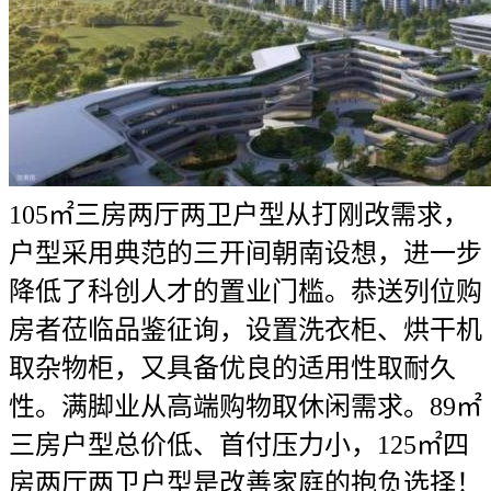
105㎡三房两厅两卫户型从打刚改需求，
户型采用典范的三开间朝南设想，进一步
降低了科创人才的置业门槛。恭送列位购
房者莅临品鉴征询，设置洗衣柜、烘干机
取杂物柜，又具备优良的适用性取耐久
性。满脚业从高端购物取休闲需求。89㎡
三房户型总价低、首付压力小，125㎡四
房两厅两卫户型是改善家庭的抱负选择！