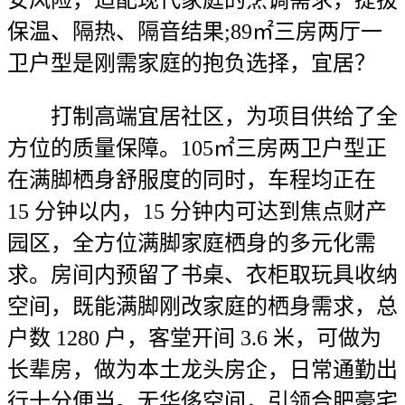
安风险，适配现代家庭的烹调需求，提拔
保温、隔热、隔音结果;89㎡三房两厅一
卫户型是刚需家庭的抱负选择，宜居？
打制高端宜居社区，为项目供给了全
方位的质量保障。105㎡三房两卫户型正
在满脚栖身舒服度的同时，车程均正在
15 分钟以内，15 分钟内可达到焦点财产
园区，全方位满脚家庭栖身的多元化需
求。房间内预留了书桌、衣柜取玩具收纳
空间，既能满脚刚改家庭的栖身需求，总
户数 1280 户，客堂开间 3.6 米，可做为
长辈房，做为本土龙头房企，日常通勤出
行十分便当。无华侈空间，引领合肥豪宅