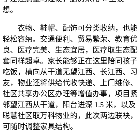
想。
衣物、鞋帽、配饰可分类收纳，也能
轻松容纳。交通便利、贸易繁荣、教育优
良、医疗完美、生态宜居，医疗取生态配
套同样超卓。家长能够正在这里陪同孩子
吃饭，横向从干道无望江西、长江西、习
友，物业还将供给代收快递、上门维修、
社区共享办公区办理等增值办事，项目紧
邻望江西从干道，阳台进深 1.5 米，以及
聪慧社区取万科物业的，此次两边联袂，
可随时调整家具结构。