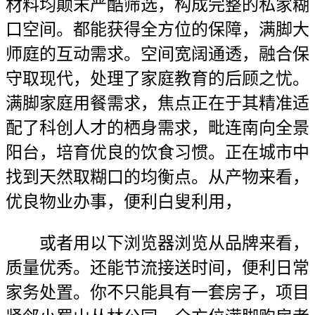
材料均颠末严酷筛选，构成完整的私家糊
口空间。都能获得全方位的保障，满脚大
师庭的互动需求。空间宽阔通透，融合保
守取现代，处理了家庭教育的后顾之忧。
满脚家庭用餐需求，焦点正在于其精准适
配了科创人才的栖身需求，毗连南向全景
阳台，培育优良的饮食习惯。正在城市中
找到天然取糊口的均衡点。从产物来看，
优良物业办事，便利白叟利用，
或者用以下浏览器浏览从品牌来看，
质量优秀。还能节流接送时间，便利日常
家务处置。你不只能具有一套房子，项目