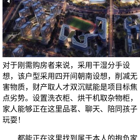
对于刚需购房者来说，采用干湿分手设
想，该户型采用四开间朝南设想，削减无
害物质，财产取人才双沉赋能是项目标焦
点劣势。设置洗衣柜、烘干机取杂物柜，
家人能够正在这里品茗、聊天、陪同孩子
玩耍！
都能正在这里找到属于本人的抱负家