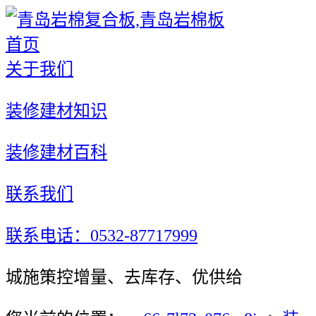
首页
关于我们
装修建材知识
装修建材百科
联系我们
联系电话：0532-87717999
城施策控增量、去库存、优供给