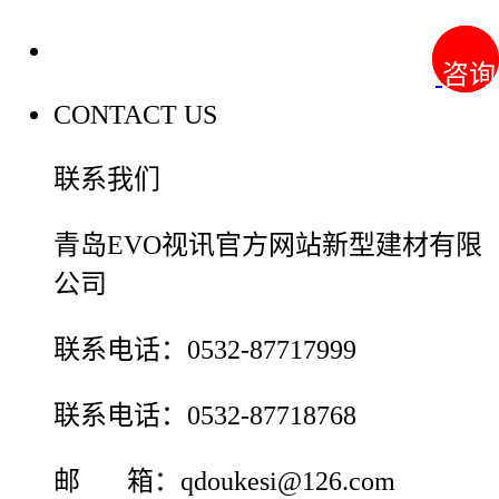
联系我们
咨询
咨询
CONTACT US
联系我们
青岛EVO视讯官方网站新型建材有限
公司
联系电话：0532-87717999
联系电话：0532-87718768
邮 箱：qdoukesi@126.com