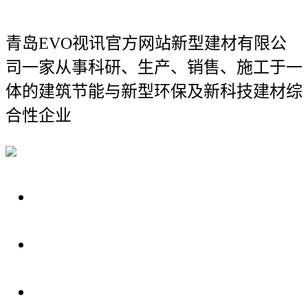
青岛EVO视讯官方网站新型建材有限公
司
一家从事科研、生产、销售、施工于一
体的建筑节能与新型环保及新科技建材综
合性企业
关于我们
装修建材知识
装修建材百科