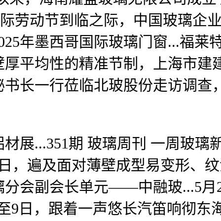
”国际劳动节到临之际，中国玻璃企业
25年墨西哥国际玻璃门窗...福莱
壁厚平均性的精准节制，上海市建
秘书长一行莅临北玻股份走访调查
351期 玻璃周刊 一周玻璃新颖事（20
月31日，遍及面对薄壁成型易变形
会副会长单元——中融玻...5月
7日至9日，跟着一声悠长汽笛响彻东海