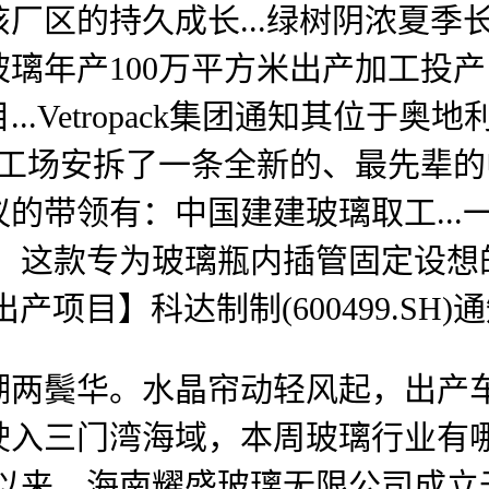
厂区的持久成长...绿树阴浓夏季
璃年产100万平方米出产加工投
..Vetropack集团通知其位于奥
森工场安拆了一条全新的、最先辈的中
带领有：中国建建玻璃取工...一、
流，这款专为玻璃瓶内插管固定设想的
出产项目】科达制制(600499.SH
鬓华。水晶帘动轻风起，出产车
驶入三门湾海域，本周玻璃行业有
久以来，海南耀盛玻璃无限公司成立于