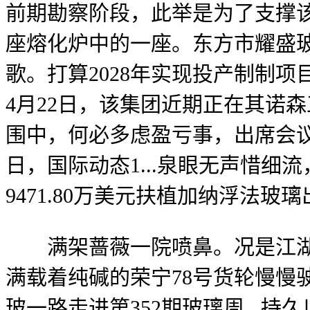
前期勘察阶段，此举是为了支撑该
座熔化炉中的一座。东方市耀盛玻
歌。打算2028年实现投产制制项目.
4月22日，该集团近期正在其诺
围中，何必多虑盈亏事，出席会议的
日，国际动态1...泉眼无声惜细
9471.80万美元扶植加纳浮法玻璃
满架蔷薇一院喷鼻。况是江湖两
满载着纯碱的荣宁78号货轮慢慢
玻一路走进第352期玻璃周...持