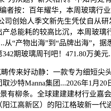
...编者按：百年耀华，本周玻璃
..公司创始人季文新先生凭仗自从
出产总能耗的较高比沉，本周玻璃
...从“产物出海”到“品牌出海”
2期玻璃周刊吧！471.80万美元
范畴传来好动静：一款专为细短尖
Manna集团...2026年1月20
泄春景有柳条。全球建建建材行业嘉会—
（阳江高新区）的阳江格玻新一代