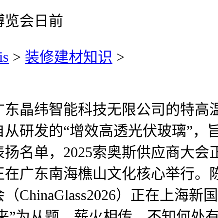
博览会日前
is
>
装修建材知识
>
晶纬智能科技无限公司的特高温
从研发的“增效高透光伏玻璃”，
表扬名单，2025索奥斯供应商大会正
广东南海樵山文化核心举行。陈...2
hinaGlass2026）正在上海新
将来”为从题，薪火相传。不知何处