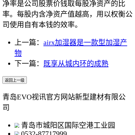
净率是公司股票价钱取每股净资产的比
率。每股内含净资产值越高，用以权衡公
司使用自有本钱的效率。
上一篇：
airx加湿器是一款型加湿产
物
下一篇：
既享从城内环的成熟
返回上一级
青岛EVO视讯官方网站新型建材有限公
司
青岛市城阳区国际空港工业园
0532-87717999