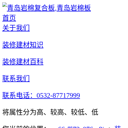
首页
关于我们
装修建材知识
装修建材百科
联系我们
联系电话：0532-87717999
将属性分为高、较高、较低、低