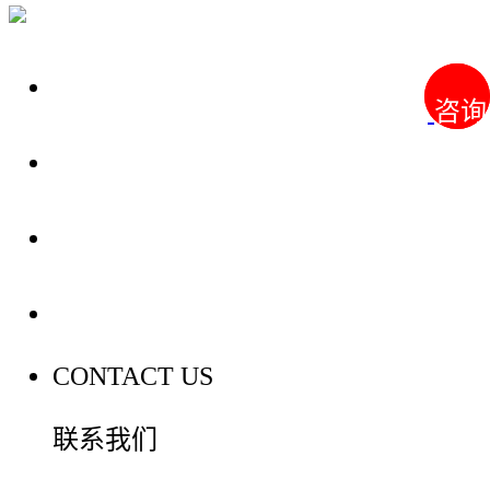
关于我们
咨询
咨询
装修建材知识
装修建材百科
联系我们
CONTACT US
联系我们