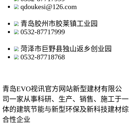
qdoukesi@126.com
青岛胶州市胶莱镇工业园
0532-87717999
菏泽市巨野县独山返乡创业园
0532-87718768
青岛EVO视讯官方网站新型建材有限公
司
一家从事科研、生产、销售、施工于一
体的建筑节能与新型环保及新科技建材综
合性企业