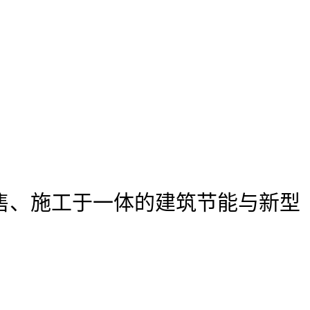
售、施工于一体的建筑节能与新型