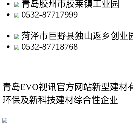
青岛胶州市胶莱镇工业园
0532-87717999
菏泽市巨野县独山返乡创业
0532-87718768
青岛EVO视讯官方网站新型建材
环保及新科技建材综合性企业