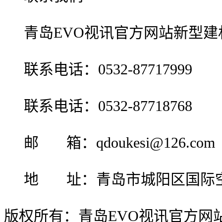
青岛EVO视讯官方网站新型建
联系电话：0532-87717999
联系电话：0532-87718768
邮 箱：qdoukesi@126.com
地 址：青岛市城阳区国际
版权所有：青岛EVO视讯官方网