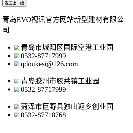
返回上一级
青岛EVO视讯官方网站新型建材有限公
司
青岛市城阳区国际空港工业园
0532-87717999
qdoukesi@126.com
青岛胶州市胶莱镇工业园
0532-87717999
菏泽市巨野县独山返乡创业园
0532-87718768