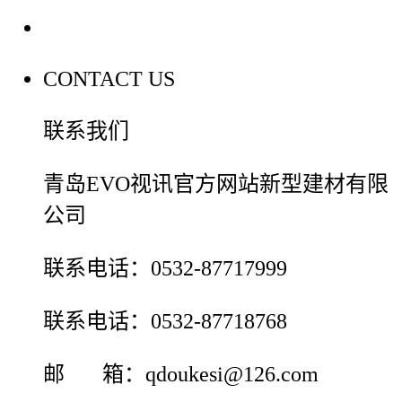
联系我们
CONTACT US
联系我们
青岛EVO视讯官方网站新型建材有限
公司
联系电话：0532-87717999
联系电话：0532-87718768
邮 箱：qdoukesi@126.com