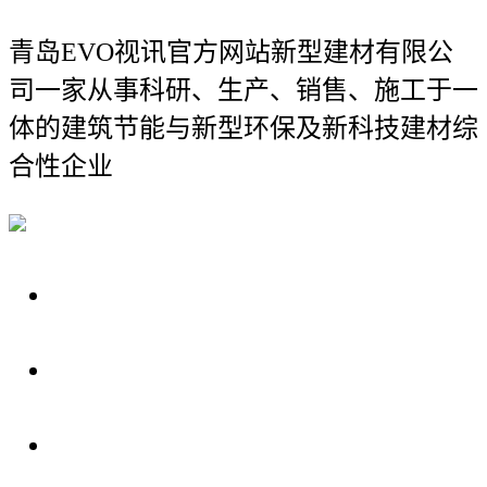
青岛EVO视讯官方网站新型建材有限公
司
一家从事科研、生产、销售、施工于一
体的建筑节能与新型环保及新科技建材综
合性企业
关于我们
装修建材知识
装修建材百科