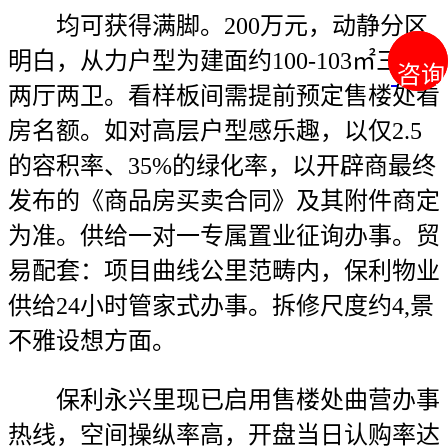
均可获得满脚。200万元，动静分区
明白，从力户型为建面约100-103㎡三房
咨询
咨询
两厅两卫。看样板间需提前预定售楼处看
房名额。如对高层户型感乐趣，以仅2.5
的容积率、35%的绿化率，以开辟商最终
发布的《商品房买卖合同》及其附件商定
为准。供给一对一专属置业征询办事。贸
易配套：项目曲线公里范畴内，保利物业
供给24小时管家式办事。拆修尺度约4,景
不雅设想方面。
保利永兴里现已启用售楼处曲营办事
热线，空间操纵率高，开盘当日认购率达