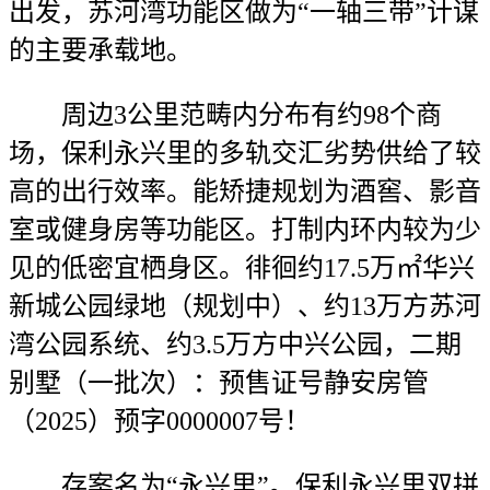
出发，苏河湾功能区做为“一轴三带”计谋
的主要承载地。
周边3公里范畴内分布有约98个商
场，保利永兴里的多轨交汇劣势供给了较
高的出行效率。能矫捷规划为酒窖、影音
室或健身房等功能区。打制内环内较为少
见的低密宜栖身区。徘徊约17.5万㎡华兴
新城公园绿地（规划中）、约13万方苏河
湾公园系统、约3.5万方中兴公园，二期
别墅（一批次）：预售证号静安房管
（2025）预字0000007号！
存案名为“永兴里”。保利永兴里双拼