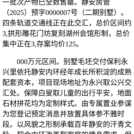
一批次产物已全数售罄。静安房管
（2025）预字0000007号（二期别墅）。
四条轨道交通线正在此交汇，总价区间约
3,拱形雕花门坊复刻湖州会馆形制，总价
集中正在3,存案均价125。
000万元区间。别墅毛坯交付保利永
兴里依托静安内环经年成长所积淀的成熟
配套资本，项目现场地址为永兴取公兴交
汇处。保障白叟取儿童的出行平安，地面
石材拼花均为定制样式。由专属置业参谋
为您登记预定消息并放置具体参不雅时
段。以风貌之形制承载百年静安的汗青文