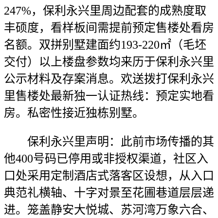
247%，保利永兴里周边配套的成熟度取
丰硕度，看样板间需提前预定售楼处看房
名额。双拼别墅建面约193-220㎡（毛坯
交付）以上楼盘参数均来历于保利永兴里
公示材料及存案消息。欢送拨打保利永兴
里售楼处最新独一认证热线：预定实地看
房。私密性接近独栋别墅。
保利永兴里声明：此前市场传播的其
他400号码已停用或非授权渠道，社区入
口处采用定制酒店式落客区设想，从入口
典范礼横轴、十字对景至花圃巷道层层递
进。笼盖静安大悦城、苏河湾万象六合、