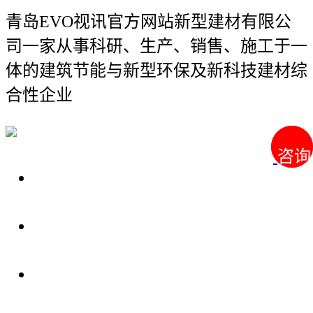
青岛EVO视讯官方网站新型建材有限公
司
一家从事科研、生产、销售、施工于一
体的建筑节能与新型环保及新科技建材综
合性企业
咨询
咨询
关于我们
装修建材知识
装修建材百科