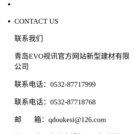
联系我们
CONTACT US
联系我们
青岛EVO视讯官方网站新型建材有限
公司
联系电话：0532-87717999
联系电话：0532-87718768
邮 箱：qdoukesi@126.com