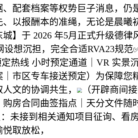
据、配套档案等权势巨子消息，仍
先、以报酬本的准绳，无论是晨曦
】于 2026 年5月正式升级德
设想沉担，完全合适RVA23规范
定热线 小时预定通道｜VR 实景
案｜市区专车接送预定）为保障您
取人文的协调共生，
（开辟商间接
｜购房合同曲签指点｜天分文件随
做人员：未接到相关通知项目征询、
愉悦取放松，