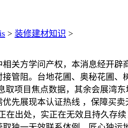
is
>
装修建材知识
>
关方学问产权，本消息经开辟商
对接管阻。台地花圃、奥秘花圃、
消息取项目焦点数据，其余会展湾
需优先展现本认证热线 ，保障买卖
实正在出处，实正在无效且持久存续
取独一无效联系体例，匠心独运地