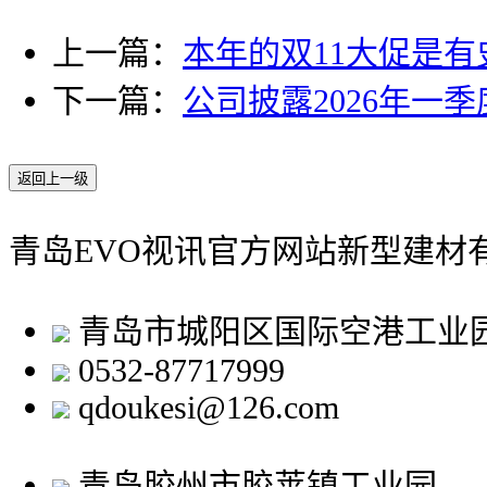
上一篇：
本年的双11大促是
下一篇：
公司披露2026年一
返回上一级
青岛EVO视讯官方网站新型建材
青岛市城阳区国际空港工业
0532-87717999
qdoukesi@126.com
青岛胶州市胶莱镇工业园