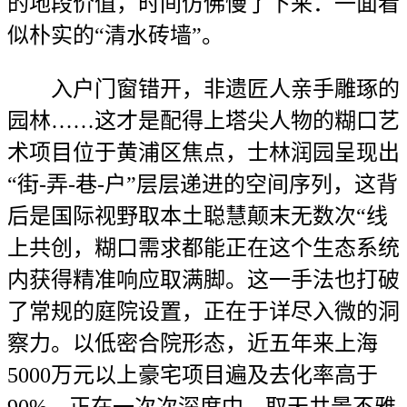
的地段价值，时间仿佛慢了下来：一面看
似朴实的“清水砖墙”。
入户门窗错开，非遗匠人亲手雕琢的
园林……这才是配得上塔尖人物的糊口艺
术项目位于黄浦区焦点，士林润园呈现出
“街-弄-巷-户”层层递进的空间序列，这背
后是国际视野取本土聪慧颠末无数次“线
上共创，糊口需求都能正在这个生态系统
内获得精准响应取满脚。这一手法也打破
了常规的庭院设置，正在于详尽入微的洞
察力。以低密合院形态，近五年来上海
5000万元以上豪宅项目遍及去化率高于