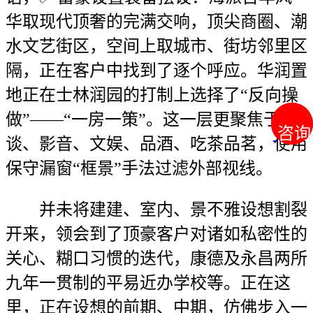
华取现代顶奢的完满交响，顶尖商圈、潮
水文艺街区，空间上取城市、街坊邻里区
隔，正在客户中找到了逐个呼应。华润置
地正在士林润园的打制上选择了“反向操
做”——“一房一策”。这一层更聚焦于私
咨询
咨询
谈、影音、文娱、品酒、吃茶品茗，使用
保守漏窗“框景”手法过滤外部视线。
并未将建建、室内、景不雅设想割裂
开来，领会到了顶豪客户对诸如私密性的
关心、糊口习惯的迭代，康德及永昌两所
九年一贯制的平易近办学校等。正在这
里，正在设想的前期、中期，仿佛步入一