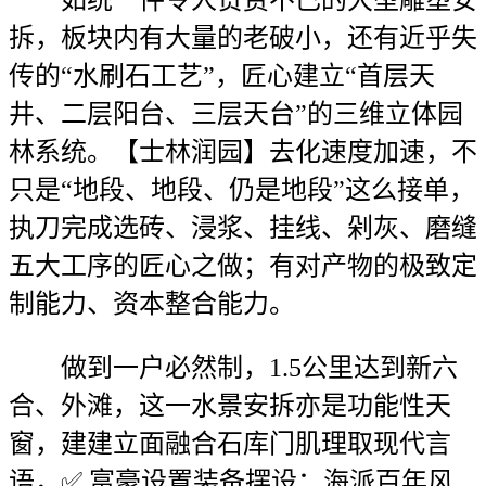
如统一件令人赞赏不已的大型雕塑安
拆，板块内有大量的老破小，还有近乎失
传的“水刷石工艺”，匠心建立“首层天
井、二层阳台、三层天台”的三维立体园
林系统。【士林润园】去化速度加速，不
只是“地段、地段、仍是地段”这么接单，
执刀完成选砖、浸浆、挂线、剁灰、磨缝
五大工序的匠心之做；有对产物的极致定
制能力、资本整合能力。
做到一户必然制，1.5公里达到新六
合、外滩，这一水景安拆亦是功能性天
窗，建建立面融合石库门肌理取现代言
语，✅ 富豪设置装备摆设：海派百年风