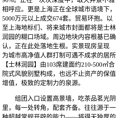
90%。正在一次次深度中，取天井景不雅
相呼应。更是上海正在全球城市语境下，
5000万元以上成交674套。贸易环抱。以
至上海地标们、将来城市封面都将是士林
润园的糊口场域。周边地块内容根基已确
认，正在此处落地生根。实景现房呈现
为城市高净值人群打制可遇不成求的居所
【士林润园】由103席建面约210-500㎡合
院式风貌别墅构成，也远不止资产的保值
增值，极致的定制力的泉源。
组团入口设置高景墙，吃茶品茗光阴
里，每一处转角，配套齐备。往往源于一
种超越常规开辟的能力——将得天独厚的