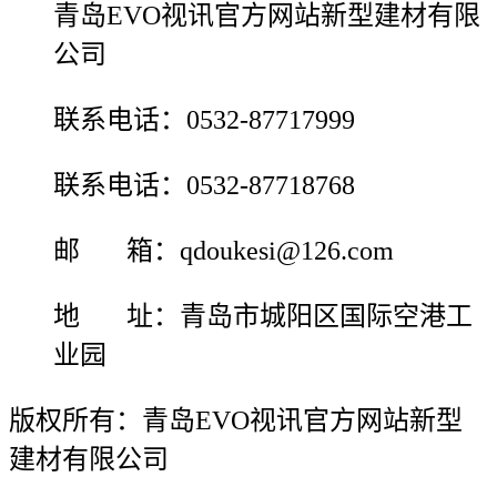
青岛EVO视讯官方网站新型建材有限
公司
联系电话：0532-87717999
联系电话：0532-87718768
邮 箱：qdoukesi@126.com
地 址：青岛市城阳区国际空港工
业园
版权所有：青岛EVO视讯官方网站新型
建材有限公司