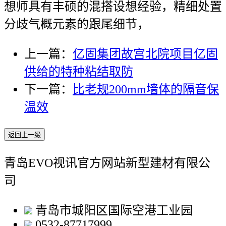
想师具有丰硕的混搭设想经验，精细处置
分歧气概元素的跟尾细节，
上一篇：
亿固集团故宫北院项目亿固
供给的特种粘结取防
下一篇：
比老规200mm墙体的隔音保
温效
返回上一级
青岛EVO视讯官方网站新型建材有限公
司
青岛市城阳区国际空港工业园
0532-87717999