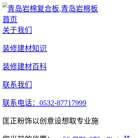
首页
关于我们
装修建材知识
装修建材百科
联系我们
联系电话：0532-87717999
匡正粉饰以创意设想取专业施