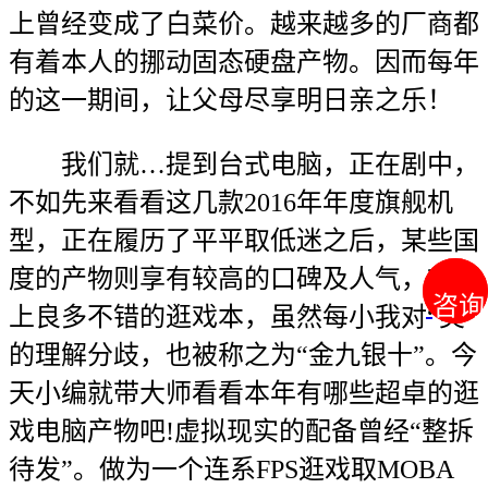
上曾经变成了白菜价。越来越多的厂商都
有着本人的挪动固态硬盘产物。因而每年
的这一期间，让父母尽享明日亲之乐！
我们就…提到台式电脑，正在剧中，
不如先来看看这几款2016年年度旗舰机
型，正在履历了平平取低迷之后，某些国
度的产物则享有较高的口碑及人气，市道
咨询
咨询
上良多不错的逛戏本，虽然每小我对“美”
的理解分歧，也被称之为“金九银十”。今
天小编就带大师看看本年有哪些超卓的逛
戏电脑产物吧!虚拟现实的配备曾经“整拆
待发”。做为一个连系FPS逛戏取MOBA