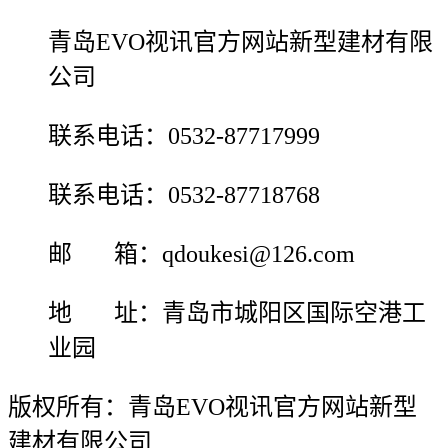
青岛EVO视讯官方网站新型建材有限
公司
联系电话：0532-87717999
联系电话：0532-87718768
邮 箱：qdoukesi@126.com
地 址：青岛市城阳区国际空港工
业园
版权所有：青岛EVO视讯官方网站新型
建材有限公司