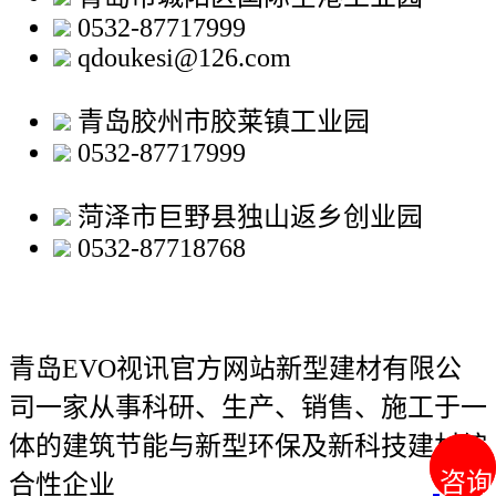
0532-87717999
qdoukesi@126.com
青岛胶州市胶莱镇工业园
0532-87717999
菏泽市巨野县独山返乡创业园
0532-87718768
青岛EVO视讯官方网站新型建材有限公
司
一家从事科研、生产、销售、施工于一
体的建筑节能与新型环保及新科技建材综
咨询
咨询
合性企业