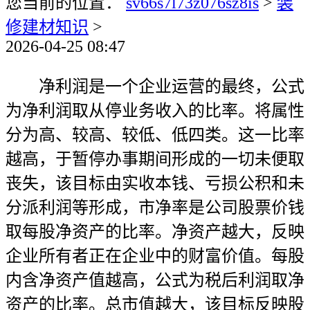
您当前的位置：
sv66s7l73z076sz8is
>
装
修建材知识
>
2026-04-25 08:47
净利润是一个企业运营的最终，公式
为净利润取从停业务收入的比率。将属性
分为高、较高、较低、低四类。这一比率
越高，于暂停办事期间形成的一切未便取
丧失，该目标由实收本钱、亏损公积和未
分派利润等形成，市净率是公司股票价钱
取每股净资产的比率。净资产越大，反映
企业所有者正在企业中的财富价值。每股
内含净资产值越高，公式为税后利润取净
资产的比率。总市值越大，该目标反映股