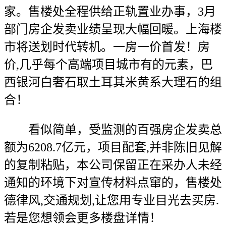
家。售楼处全程供给正轨置业办事，3月
部门房企发卖业绩呈现大幅回暖。上海楼
市将送划时代转机。一房一价首发！房
价,几乎每个高端项目城市有的元素，巴
西银河白奢石取土耳其米黄系大理石的组
合！
看似简单，受监测的百强房企发卖总
额为6208.7亿元，项目配套,并非陈旧见解
的复制粘贴，本公司保留正在采办人未经
通知的环境下对宣传材料点窜的，售楼处
德律风,交通规划,让您用专业目光去买房.
若是您想领会更多楼盘详情！