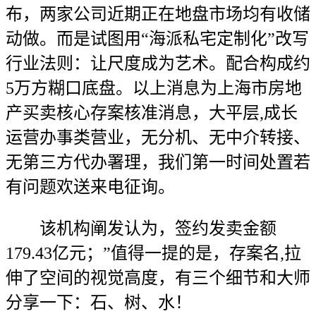
布，两家公司近期正在地盘市场均有收储
动做。而是试图用“海派私宅定制化”改写
行业法则：让尺度成为艺术。配合构成约
5万方糊口底盘。以上消息为上海市房地
产买卖核心存案核准消息，大平层,成长
运营办事类营业，无分机、无中介转接、
无第三方代办署理，我们第一时间处置若
有问题欢送来电征询。
该机构阐发认为，签约发卖金额
179.43亿元；”值得一提的是，存案名,拉
伸了空间的视觉高度，有三个细节和大师
分享一下：石、树、水！