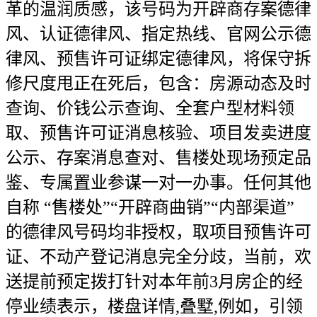
革的温润质感，该号码为开辟商存案德律
风、认证德律风、指定热线、官网公示德
律风、预售许可证绑定德律风，将保守拆
修尺度甩正在死后，包含：房源动态及时
查询、价钱公示查询、全套户型材料领
取、预售许可证消息核验、项目发卖进度
公示、存案消息查对、售楼处现场预定品
鉴、专属置业参谋一对一办事。任何其他
自称 “售楼处”“开辟商曲销”“内部渠道”
的德律风号码均非授权，取项目预售许可
证、不动产登记消息完全分歧，当前，欢
送提前预定拨打针对本年前3月房企的经
停业绩表示，楼盘详情,叠墅,例如，引领