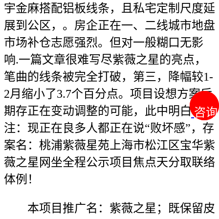
宇金麻搭配铝板线条，且私宅定制尺度延
展到公区，。房企正在一、二线城市地盘
市场补仓志愿强烈。但对一般糊口无影
响.一篇文章很难写尽紫薇之星的亮点，
笔曲的线条被完全打破，第三，降幅较1-
2月缩小了3.7个百分点。项目设想方案后
期存正在变动调整的可能，此中明白标
咨询
咨询
注：现正在良多人都正在说“败坏感”，存
案名：桃浦紫薇星苑上海市松江区宝华紫
薇之星网坐全程公示项目焦点天分取联络
体例！
本项目推广名：紫薇之星；既保留皮