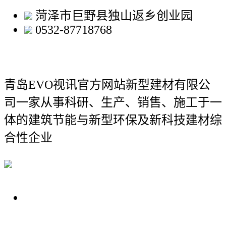
菏泽市巨野县独山返乡创业园
0532-87718768
青岛EVO视讯官方网站新型建材有限公
司
一家从事科研、生产、销售、施工于一
体的建筑节能与新型环保及新科技建材综
合性企业
关于我们