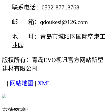
联系电话：0532-87718768
邮 箱：qdoukesi@126.com
地 址：青岛市城阳区国际空港工
业园
版权所有：青岛EVO视讯官方网站新型
建材有限公司
|
网站地图
|
XML
友情链接：