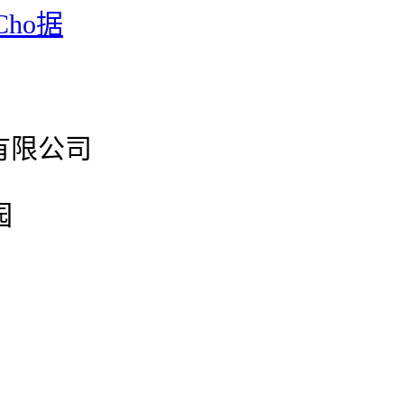
ho据
有限公司
园