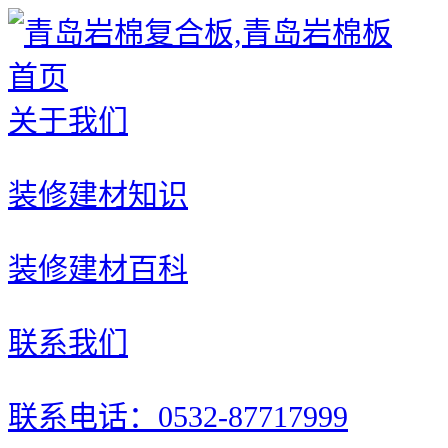
首页
关于我们
装修建材知识
装修建材百科
联系我们
联系电话：0532-87717999