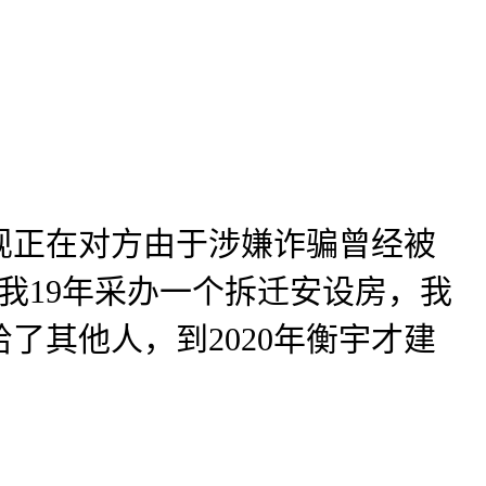
现正在对方由于涉嫌诈骗曾经被
我19年采办一个拆迁安设房，我
给了其他人，到2020年衡宇才建