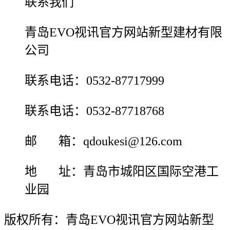
联系我们
青岛EVO视讯官方网站新型建材有限
公司
联系电话：0532-87717999
联系电话：0532-87718768
邮 箱：qdoukesi@126.com
地 址：青岛市城阳区国际空港工
业园
版权所有：青岛EVO视讯官方网站新型