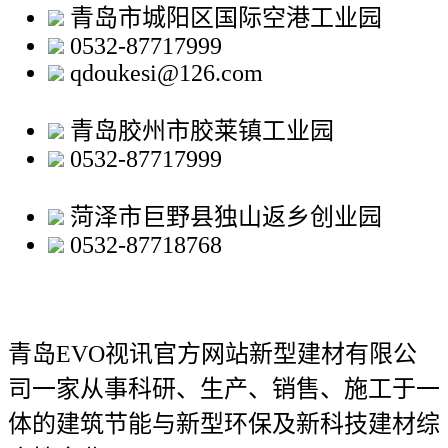
青岛市城阳区国际空港工业园
0532-87717999
qdoukesi@126.com
青岛胶州市胶莱镇工业园
0532-87717999
菏泽市巨野县独山返乡创业园
0532-87718768
青岛EVO视讯官方网站新型建材有限公
司
一家从事科研、生产、销售、施工于一
体的建筑节能与新型环保及新科技建材综