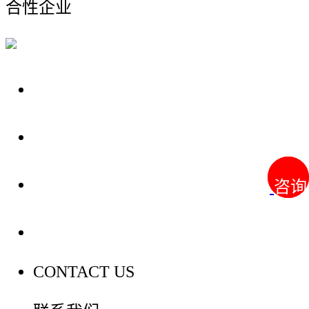
合性企业
关于我们
装修建材知识
装修建材百科
咨询
咨询
联系我们
CONTACT US