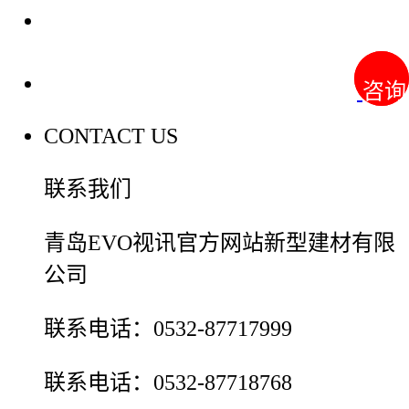
装修建材百科
联系我们
咨询
咨询
CONTACT US
联系我们
青岛EVO视讯官方网站新型建材有限
公司
联系电话：0532-87717999
联系电话：0532-87718768