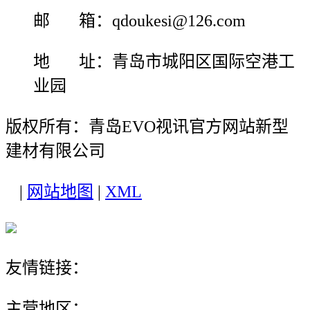
邮 箱：qdoukesi@126.com
地 址：青岛市城阳区国际空港工
业园
版权所有：青岛EVO视讯官方网站新型
建材有限公司
|
网站地图
|
XML
友情链接：
主营地区：