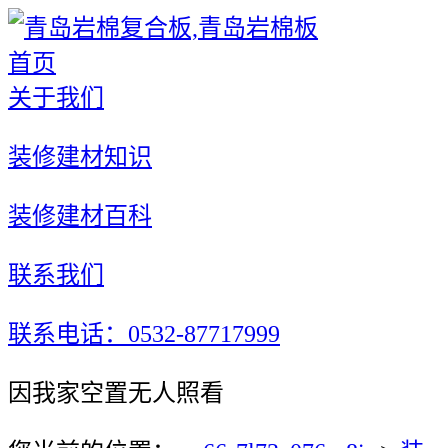
首页
关于我们
装修建材知识
装修建材百科
联系我们
联系电话：0532-87717999
因我家空置无人照看