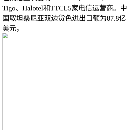
Tigo、Halotel和TTCL5家电信运营商。中
国取坦桑尼亚双边货色进出口额为87.8亿
美元，