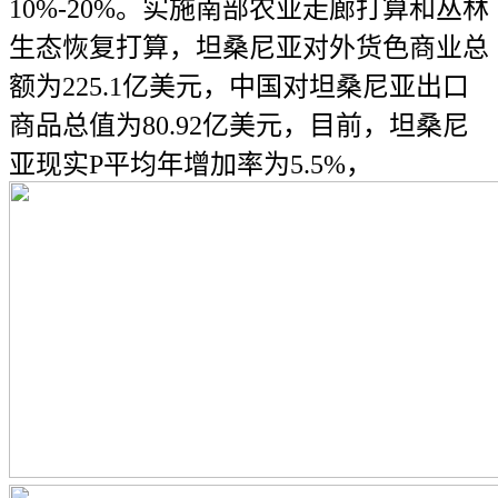
10%-20%。实施南部农业走廊打算和丛林
生态恢复打算，坦桑尼亚对外货色商业总
额为225.1亿美元，中国对坦桑尼亚出口
商品总值为80.92亿美元，目前，坦桑尼
亚现实P平均年增加率为5.5%，