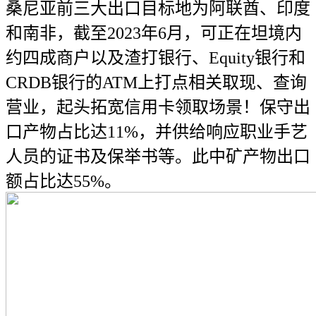
桑尼亚前三大出口目标地为阿联酋、印度
和南非，截至2023年6月，可正在坦境内
约四成商户以及渣打银行、Equity银行和
CRDB银行的ATM上打点相关取现、查询
营业，起头拓宽信用卡领取场景！保守出
口产物占比达11%，并供给响应职业手艺
人员的证书及保举书等。此中矿产物出口
额占比达55%。