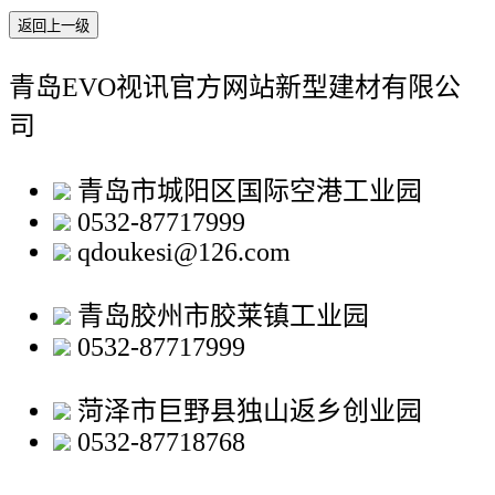
返回上一级
青岛EVO视讯官方网站新型建材有限公
司
青岛市城阳区国际空港工业园
0532-87717999
qdoukesi@126.com
青岛胶州市胶莱镇工业园
0532-87717999
菏泽市巨野县独山返乡创业园
0532-87718768