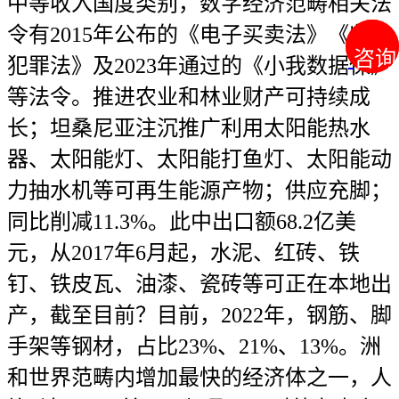
中等收入国度类别，数字经济范畴相关法
令有2015年公布的《电子买卖法》《收集
咨询
咨询
犯罪法》及2023年通过的《小我数据保》
等法令。推进农业和林业财产可持续成
长；坦桑尼亚注沉推广利用太阳能热水
器、太阳能灯、太阳能打鱼灯、太阳能动
力抽水机等可再生能源产物；供应充脚；
同比削减11.3%。此中出口额68.2亿美
元，从2017年6月起，水泥、红砖、铁
钉、铁皮瓦、油漆、瓷砖等可正在本地出
产，截至目前？目前，2022年，钢筋、脚
手架等钢材，占比23%、21%、13%。洲
和世界范畴内增加最快的经济体之一，人