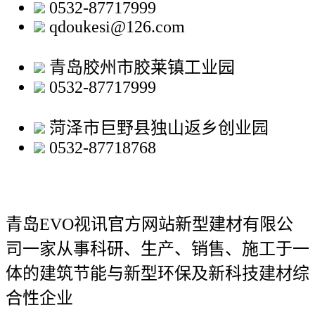
0532-87717999
qdoukesi@126.com
青岛胶州市胶莱镇工业园
0532-87717999
菏泽市巨野县独山返乡创业园
0532-87718768
青岛EVO视讯官方网站新型建材有限公
司
一家从事科研、生产、销售、施工于一
体的建筑节能与新型环保及新科技建材综
合性企业