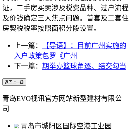
证，二手房买卖涉及税费品种、过户流程
及价钱确定三大焦点问题。首套及二套住
房契税税率按照面积分段设置。
上一篇：
【导语】：目前广州实施的
入户政策包罗《广州
下一篇：
期举办篮球角逐、结交勾当
返回上一级
青岛EVO视讯官方网站新型建材有限公
司
青岛市城阳区国际空港工业园