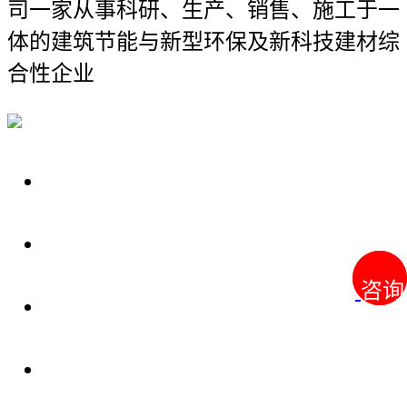
司
一家从事科研、生产、销售、施工于一
体的建筑节能与新型环保及新科技建材综
合性企业
关于我们
装修建材知识
咨询
咨询
装修建材百科
联系我们