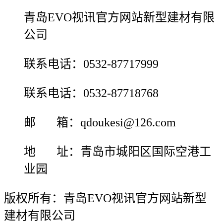
青岛EVO视讯官方网站新型建材有限
公司
联系电话：0532-87717999
联系电话：0532-87718768
邮 箱：qdoukesi@126.com
地 址：青岛市城阳区国际空港工
业园
版权所有：青岛EVO视讯官方网站新型
建材有限公司