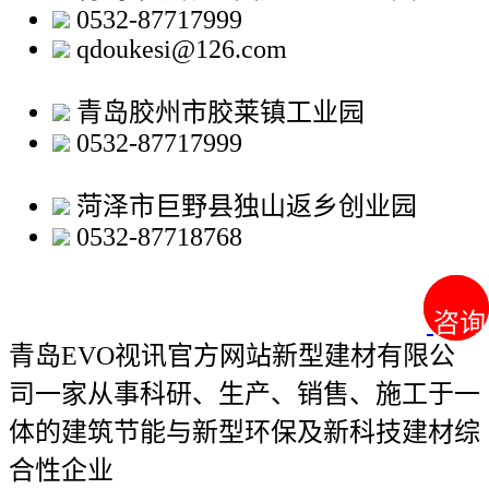
0532-87717999
qdoukesi@126.com
青岛胶州市胶莱镇工业园
0532-87717999
菏泽市巨野县独山返乡创业园
0532-87718768
咨询
咨询
青岛EVO视讯官方网站新型建材有限公
司
一家从事科研、生产、销售、施工于一
体的建筑节能与新型环保及新科技建材综
合性企业