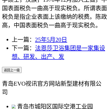
国表面税负一曲高于现实税负。所谓表面
税负是指企业表面上该缴纳的税费。陈政
高，中国表面税负一曲高于现实税负。
上一篇：
25年5月20日
下一篇：
法恩莎卫浴集团是一家集设
想、研发、出产、发
返回上一级
青岛EVO视讯官方网站新型建材有限公
司
青岛市城阳区国际空港工业园