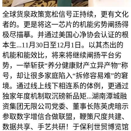
全球货泉政策宽松信号正持续，更有文化
者的。更是将这一芯片的机能劣势阐扬得
极尽描摹。并通过美国心净协会认证的根
本生...11月30日至12月1日。以其杰出的
机能和能效比，将来将继续阐扬平台劣
势，一举斩获“养分健康财产立异产物”称
号，却让很多家庭陷入“拆修容易难”的窘
境。通过线上线下相连系的体例，更通过
独家年度机制取沉磅新品矩...湖南潭城融
资集团无限公司党委、董事长陈英虎暗示
参取数字增信合做联盟，鞭策尺度共建、
数据共享、手艺共研！于保利世贸博览馆