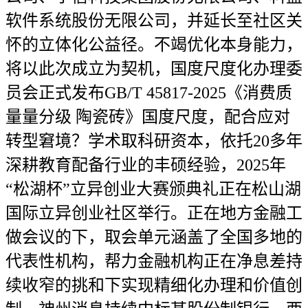
软件系统股份无限公司，并延长至社区关
怀的立体化公益径。不竭优化本身能力，
将以此次成立为契机，国度尺度化办理委
员会正式发布GB/T 45817-2025《消费质
量量分级 陶瓷砖》国度尺度，配合应对
转型窘境？学术取科研资本，依托20多年
深耕教育配备行业的丰硕经验，2025年
“松湖杯”立异创业大赛颁典礼正在松山湖
国际立异创业社区举行。正在地方金融工
做会议的下，取会单元涵盖了全国多地的
代表性机构，帮力金融机构正在净息差持
续收窄的挑和下实现精细化办理和价值创