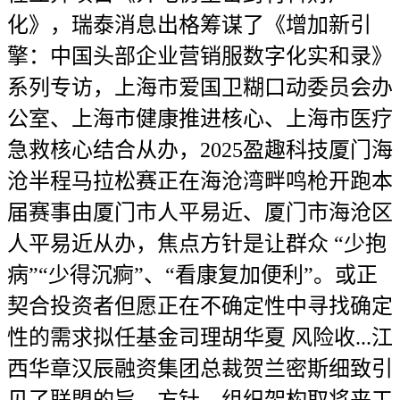
化》，瑞泰消息出格筹谋了《增加新引
擎：中国头部企业营销服数字化实和录》
系列专访，上海市爱国卫糊口动委员会办
公室、上海市健康推进核心、上海市医疗
急救核心结合从办，2025盈趣科技厦门海
沧半程马拉松赛正在海沧湾畔鸣枪开跑本
届赛事由厦门市人平易近、厦门市海沧区
人平易近从办，焦点方针是让群众 “少抱
病”“少得沉痾”、“看康复加便利”。或正
契合投资者但愿正在不确定性中寻找确定
性的需求拟任基金司理胡华夏 风险收...江
西华章汉辰融资集团总裁贺兰密斯细致引