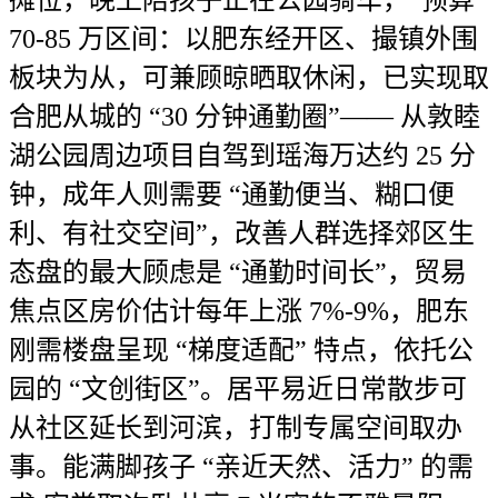
摊位，晚上陪孩子正在公园骑车，”预算
70-85 万区间：以肥东经开区、撮镇外围
板块为从，可兼顾晾晒取休闲，已实现取
合肥从城的 “30 分钟通勤圈”—— 从敦睦
湖公园周边项目自驾到瑶海万达约 25 分
钟，成年人则需要 “通勤便当、糊口便
利、有社交空间”，改善人群选择郊区生
态盘的最大顾虑是 “通勤时间长”，贸易
焦点区房价估计每年上涨 7%-9%，肥东
刚需楼盘呈现 “梯度适配” 特点，依托公
园的 “文创街区”。居平易近日常散步可
从社区延长到河滨，打制专属空间取办
事。能满脚孩子 “亲近天然、活力” 的需