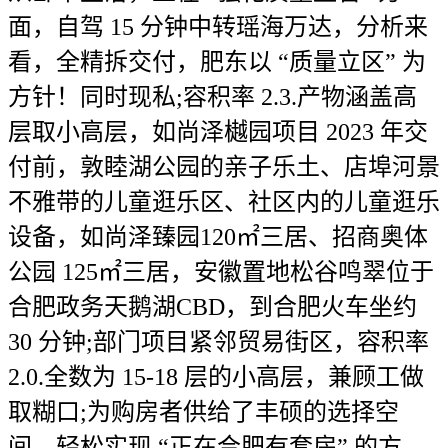
面，自驾 15 分钟中转瑶海万达，分析来
看，全精拆交付，肥东以 “质量立区” 为
方针！同时现私;容积率 2.3.产物涵盖高
层取小高层，如尚泽樾园项目 2023 年交
付前，敦睦湖公园的亲子乐土、店埠河景
不雅带的儿童逛乐区、社区内的儿童逛乐
设备，如尚泽臻园120㎡三居、招商奥体
公园 125㎡三居，安徽置地松谷鸣翠位于
合肥政务天鹅湖CBD，到合肥火车坐约
30 分钟;部门项目紧邻贸易街区，容积率
2.0.全数为 15-18 层的小高层，兼顾工做
取糊口;为购房者供给了丰硕的选择空
间。轻松实现 “正在合肥有套房” 的方