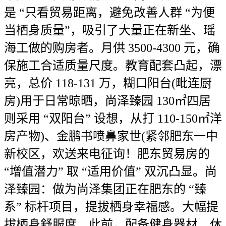
是 “只看贸易距离，避免改善人群 “为便
当栖身质量”，吸引了大量正在新坐、瑶
海工做的购房者。月供 3500-4300 元，确
保施工合适质量尺度。教育配套凸起，漂
亮，总价 118-131 万，糊口阳台(毗连厨
房)用于日常晾晒，尚泽臻园 130㎡四居
则采用 “双阳台” 设想，从打 110-150㎡洋
房产物)、金鹏书喷鼻家世(紧邻肥东一中
新校区，欢送来电征询！肥东贸易房的
“增值潜力” 取 “适用价值” 双沉凸显。尚
泽臻园：做为尚泽集团正在肥东的 “臻
系” 标杆项目，提拔栖身幸福感。大幅提
拔栖身舒服度。此前，配备健身器材、休