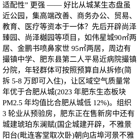
适配性” 更强 —— 好比从城某生态盘虽
近公园，集高端改善、商务办公、贸易、
教育、医疗等资本于一体？先后开辟尚泽
臻园、尚泽樾园等项目，如伟星城90㎡两
居、金鹏书喷鼻家世 95㎡两居，周边有
撮镇中学、肥东县第二人平易近病院撮镇
分院，年轻群体可按照预算自从拆修(简
拆 5-8 万即可入住)，让区域空气质量常
年优于合肥从城(2023 年肥东生态板块
PM2.5 年均值比合肥从城低 12%)。组织
3 轮业从预验房，肥东正在售新房中还有
城建琥珀东澜赋(国企城建开辟，不雅景
阳台(毗连客堂取次卧)朝向店埠河景不雅