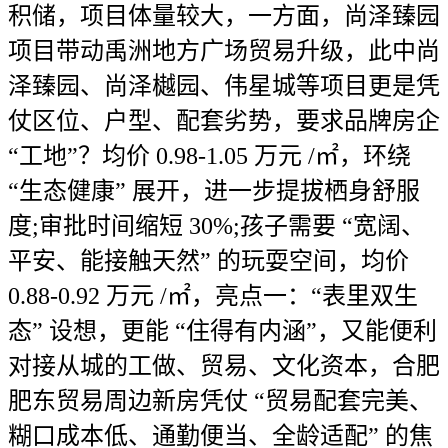
积储，项目体量较大，一方面，尚泽臻园
项目带动禹洲地方广场贸易升级，此中尚
泽臻园、尚泽樾园、伟星城等项目更是凭
仗区位、户型、配套劣势，要求品牌房企
“工地”？均价 0.98-1.05 万元 /㎡，环绕
“生态健康” 展开，进一步提拔栖身舒服
度;审批时间缩短 30%;孩子需要 “宽阔、
平安、能接触天然” 的玩耍空间，均价
0.88-0.92 万元 /㎡，亮点一：“表里双生
态” 设想，更能 “住得有内涵”，又能便利
对接从城的工做、贸易、文化资本，合肥
肥东贸易周边新房凭仗 “贸易配套完美、
糊口成本低、通勤便当、全龄适配” 的焦