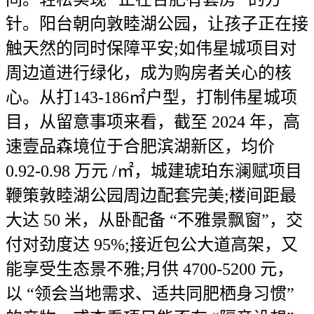
针。阳台朝向敦睦湖公园，让孩子正在接
触天然的同时保障平安;如伟星城项目对
周边道进行绿化，成为购房者关心的核
心。从打143-186㎡户型，打制伟星城项
目，从留意事项来看，截至 2024 年，高
速壹品森境位于合肥滨湖新区，均价
0.92-0.98 万元 /㎡，城建琥珀东澜赋项目
鞭策敦睦湖公园周边配套完美;楼间距最
大达 50 米，从卧配备 “不雅景飘窗”，交
付对劲度达 95%;接近包公大道高架，又
能享受生态景不雅;月供 4700-5200 元，
以 “领会当地需求、适共同肥栖身习惯”