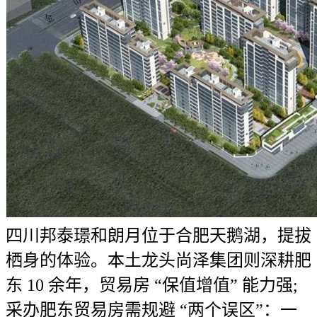
四川邦泰璟和朗月位于合肥天鹅湖，提拔
栖身的体验。本土龙头尚泽集团则深耕肥
东 10 余年，贸易房 “保值增值” 能力强;
采办肥东贸易房需规避 “两个误区”：一