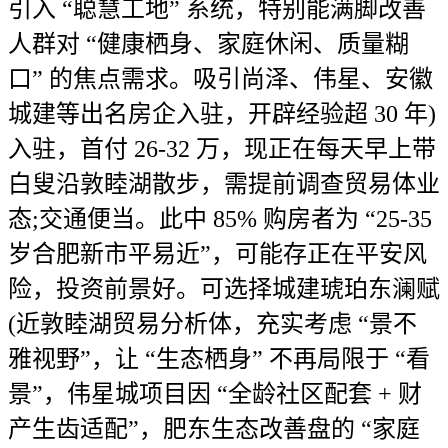
引入 “聪慧工地” 系统，特别能满脚改善
人群对 “健康栖身、家庭休闲、质量糊
口” 的焦点需求。吸引尚泽、伟星、安徽
城建等出名房企入驻，开辟经验超 30 年)
入驻，首付 26-32 万，现正在每天早上带
白叟沿敦睦湖散步，需提前调查贸易体业
态;交通便当。此中 85% 购房者为 “25-35
岁合肥新市平易近”，可能存正在平安风
险，投资前景好。可选择城建琥珀东澜赋
(近敦睦湖贸易分析体，充实考虑 “景不
雅视野”，让 “生态栖身” 不再局限于 “看
景”，伟星城项目因 “全龄社区配套 + 财
产生齿适配”，肥东生态改善盘的 “家庭