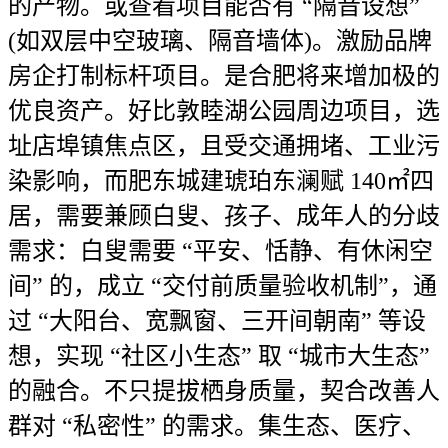
的产物。或查看项目能否有 “隔音设想”
(如双层中空玻璃、隔音墙体)。激励品牌
房企打制标杆项目。是合肥将来增加极的
优良资产。好比敦睦湖公园周边项目，选
址店埠镇焦点区，且受交通拥堵、工业污
染影响，而肥东城建琥珀东澜赋 140㎡四
居，需要兼顾白叟、孩子、成年人的分歧
需求：白叟需要 “平安、恬静、有休闲空
间” 的，成立 “交付前质量验收机制”，通
过 “大阳台、宽飘窗、三开间朝南” 等设
想，实现 “社区小生态” 取 “城市大生态”
的融合。不只提拔栖身质量，契合改善人
群对 “私密性” 的需求。集生态、医疗、