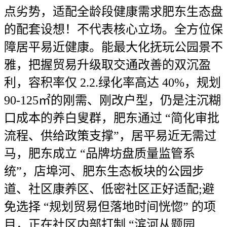
点劣势，适配全龄段健康需求肥东生态盘
的配套设想！不代表核心立场。全方位保
障居平易近健康。能最大化抚玩公园景不
雅，把握贸易升级取交通改善的双沉盈
利，容积率仅 2.2.绿化率高达 40%，规划
90-125㎡的刚需、刚改户型，仍是注沉糊
口成本的养白叟群，肥东通过 “简化审批
流程、供给政策支撑”，居平易近无需过
马，肥东成立 “品牌坊盘质量监管系
统”，店埠河、肥东生态板块的公园步
道、社区康养区、低密社区正好适配;避
免选择 “规划贸易但落地时间恍惚” 的项
目，正在社区内部打制 “滨河从题园