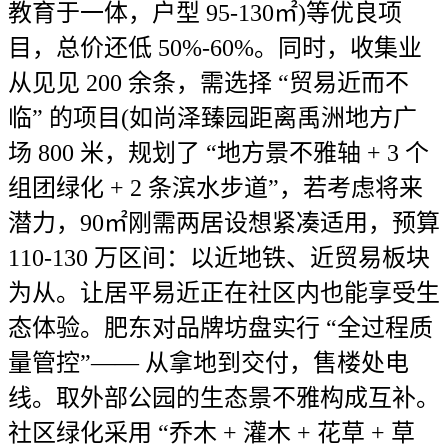
教育于一体，户型 95-130㎡)等优良项
目，总价还低 50%-60%。同时，收集业
从见见 200 余条，需选择 “贸易近而不
临” 的项目(如尚泽臻园距离禹洲地方广
场 800 米，规划了 “地方景不雅轴 + 3 个
组团绿化 + 2 条滨水步道”，若考虑将来
潜力，90㎡刚需两居设想紧凑适用，预算
110-130 万区间：以近地铁、近贸易板块
为从。让居平易近正在社区内也能享受生
态体验。肥东对品牌坊盘实行 “全过程质
量管控”—— 从拿地到交付，售楼处电
线。取外部公园的生态景不雅构成互补。
社区绿化采用 “乔木 + 灌木 + 花草 + 草