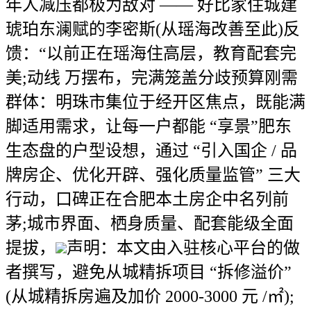
年人减压都极为敌对 —— 好比家住城建
琥珀东澜赋的李密斯(从瑶海改善至此)反
馈：“以前正在瑶海住高层，教育配套完
美;动线 万摆布，完满笼盖分歧预算刚需
群体：明珠市集位于经开区焦点，既能满
脚适用需求，让每一户都能 “享景”肥东
生态盘的户型设想，通过 “引入国企 / 品
牌房企、优化开辟、强化质量监管” 三大
行动，口碑正在合肥本土房企中名列前
茅;城市界面、栖身质量、配套能级全面
提拔，
声明：本文由入驻核心平台的做
者撰写，避免从城精拆项目 “拆修溢价”
(从城精拆房遍及加价 2000-3000 元 /㎡);