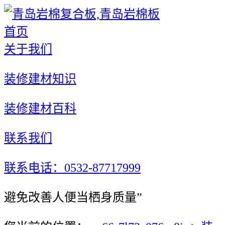
首页
关于我们
装修建材知识
装修建材百科
联系我们
联系电话：0532-87717999
避免改善人便当栖身质量”